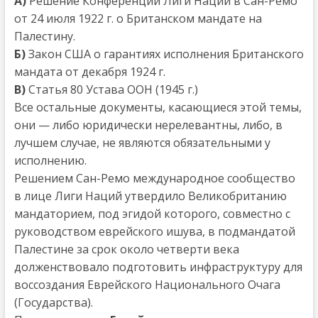
А)
Решение Конференции Лиги Наций в Сан-Ремо
от 24 июля 1922 г. о Британском мандате на
Палестину.
Б)
Закон США о гарантиях исполнения Британского
мандата от декабря 1924 г.
В)
Статья 80 Устава ООН (1945 г.)
Все остальные документы, касающиеся этой темы,
они — либо юридически нерелевантны, либо, в
лучшем случае, не являются обязательными у
исполнению.
Решением Сан-Ремо международное сообщество
в лице Лиги Наций утвердило Великобританию
мандаторием, под эгидой которого, совместно с
руководством еврейского ишува, в подмандатой
Палестине за срок около четверти века
долженствовало подготовить инфраструктуру для
воссоздания Еврейского Национального Очага
(Государства).