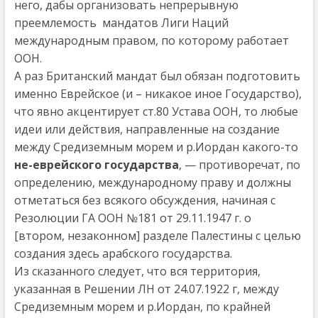
него, дабы организовать непрерывную
преемлемость мандатов Лиги Наций
международным правом, по которому работает
ООН.
А раз Британский мандат был обязан подготовить
именно Еврейское (и – никакое иное Государство),
что явно акцентирует ст.80 Устава ООН, то любые
идеи или действия, направленные на создание
между Средиземным морем и р.Иордан какого-то
не-еврейского государства
, — противоречат, по
определению, международному праву и должны
отметаться без всякого обсуждения, начиная с
Резолюции ГА ООН №181 от 29.11.1947 г. о
[втором, незаконном] разделе Палестины с целью
создания здесь арабского государства.
Из сказанного следует, что вся территория,
указанная в Решении ЛН от 24.07.1922 г, между
Средиземным морем и р.Иордан, по крайней