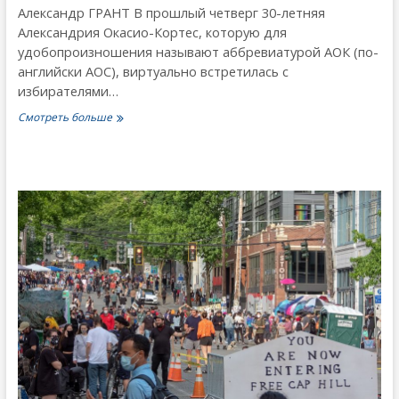
Александр ГРАНТ В прошлый четверг 30-летняя
Александрия Окасио-Кортес, которую для
удобопроизношения называют аббревиатурой АОК (по-
английски АОС), виртуально встретилась с
избирателями…
«Наивная
Смотреть больше
простушка»
в
Конгрессе
США