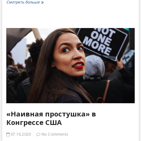
За
Смотреть больше
что
борются
левые
«Наивная простушка» в
Конгрессе США
07.16.2020
No Comments