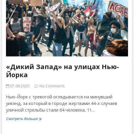
«Дикий Запад» на улицах Нью-
Йорка
07.09.2020
No Comments
Нью-Йорк с тревогой оглядывается на минувший
уикэнд, за который в городе жертвами 44-х случаев
уличной стрельбы стали 64 человека, 11…
«Дикий
Смотреть больше
Запад»
на