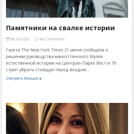
Памятники на свалке истории
06.26.2020
No Comments
Газета The New York Times 21 июня сообщила о
решении руководства манхэттенского Музея
естественной истории на Централ-Парке Вест и 79
стрит убрать стоящую перед входом…
Памятники
Смотреть больше
на
свалке
истории