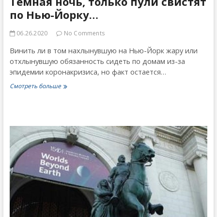
Темная ночь, только пули свистят
по Нью-Йорку…
06.26.2020
No Comments
Винить ли в том нахлынувшую на Нью-Йорк жару или
отхлынувшую обязанность сидеть по домам из-за
эпидемии коронакризиса, но факт остается…
Темная
Смотреть больше
ночь,
только
пули
свистят
по
Нью-
Йорку…