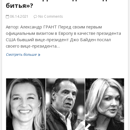
битья»?
06.14.2021
No Comments
Автор: Александр ГРАНТ Перед своим первым
официальным визитом в Европу в качестве президента
США бывший вице-президент Джо Байден послал
своего вице-президента…
Камала
Смотреть больше
Харрис
—
«девочка
для
битья»?