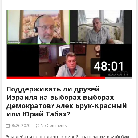
улицах
Нью-
Йорка
Поддерживать ли друзей
Израиля на выборах выборах
Демократов? Алек Брук-Красный
или Юрий Табах?
06.26.2020
No Comments
Эти дебаты проводилсь в живой трансляции в Фэйсбуке