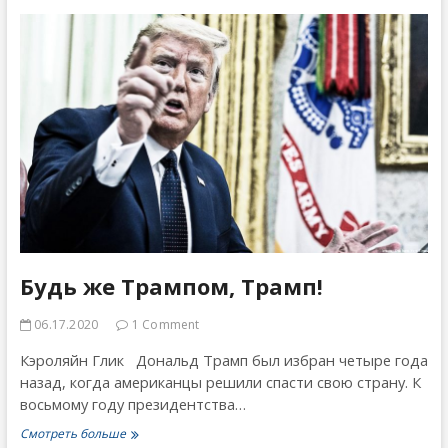
и
план
КГБ
захвата
Америки
Будь же Трампом, Трамп!
06.17.2020
1 Comment
Кэроляйн Глик Дональд Трамп был избран четыре года
назад, когда американцы решили спасти свою страну. К
восьмому году президентства…
Будь
Смотреть больше