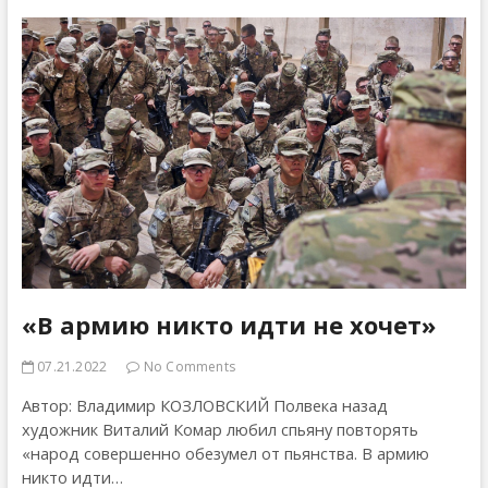
басне
Крылова
«В армию никто идти не хочет»
07.21.2022
No Comments
Автор: Владимир КОЗЛОВСКИЙ Полвека назад
художник Виталий Комар любил спьяну повторять
«народ совершенно обезумел от пьянства. В армию
никто идти…