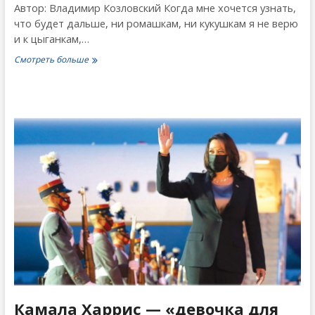
Автор: Владимир Козловский Когда мне хочется узнать,
что будет дальше, ни ромашкам, ни кукушкам я не верю
и к цыганкам,…
Калифорния
Смотреть больше
в
нашем
будущем
Камала Харрис — «девочка для