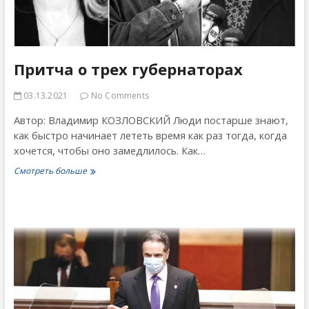
Притча о трех губернаторах
03.13.2021
No Comments
Автор: Владимир КОЗЛОВСКИЙ Люди постарше знают,
как быстро начинает лететь время как раз тогда, когда
хочется, чтобы оно замедлилось. Как…
Притча
Смотреть больше
о
трех
губернаторах