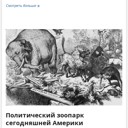
«В
Смотреть больше
армию
никто
идти
не
хочет»
Политический зоопарк
сегодняшней Америки