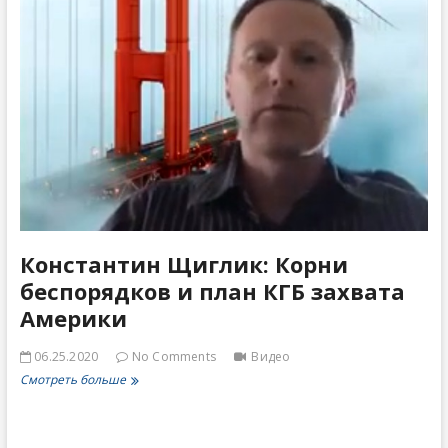
Константин Щиглик: Корни
беспорядков и план КГБ захвата
Америки
06.25.2020
No Comments
Видео
Константин
Смотреть больше
Щиглик:
Корни
беспорядков