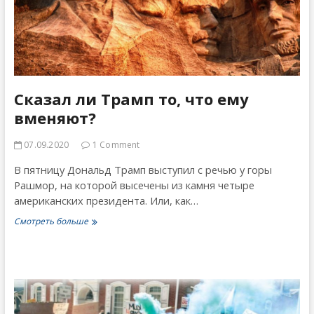
Cказал ли Трамп то, что ему
вменяют?
07.09.2020
1 Comment
В пятницу Дональд Трамп выступил с речью у горы
Рашмор, на которой высечены из камня четыре
американских президента. Или, как…
Cказал
Смотреть больше
ли
Трамп
то,
что
ему
вменяют?