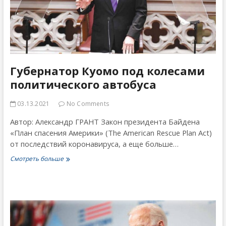
Губернатор Куомо под колесами
политического автобуса
03.13.2021
No Comments
Автор: Александр ГРАНТ Закон президента Байдена
«План спасения Америки» (The American Rescue Plan Act)
от последствий коронавируса, а еще больше…
Губернатор
Смотреть больше
Куомо
под
колесами
политического
автобуса