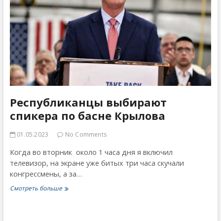
Республиканцы выбирают
спикера по басне Крылова
01.05.2023
No Comments
Когда во вторник около 1 часа дня я включил
телевизор, на экране уже битых три часа скучали
конгрессмены, а за…
Республиканцы
Смотреть больше
выбирают
спикера
по