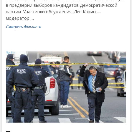
в предверии выборов кандидатов Демократической
партии. Участинки обсуждения, Лев Кацин —
модератор,…
Поддерживать
Смотреть больше
ли
друзей
Израиля
на
выборах
выборах
Демократов?
Алек
Брук-
Красный
или
Юрий
Табах?