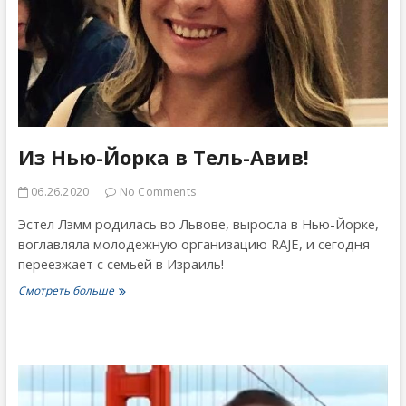
Из Нью-Йорка в Тель-Авив!
06.26.2020
No Comments
Эстел Лэмм родилась во Львове, выросла в Нью-Йорке,
воглавляла молодежную организацию RAJE, и сегодня
переезжает с семьей в Израиль!
Из
Смотреть больше
Нью-
Йорка
в
Тель-
Авив!