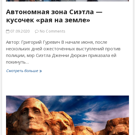
Автономная зона Сиэтла —
кусочек «рая на земле»
07.09.2020
No Comments
Автор: Григорий Гуревич В начале июня, после
нескольких дней ожесточённых выступлений против
полиции, мэр Сиэтла Дженни Дюркан приказала ей
покинуть…
Автономная
Смотреть больше
зона
Сиэтла
—
кусочек
«рая
на
земле»