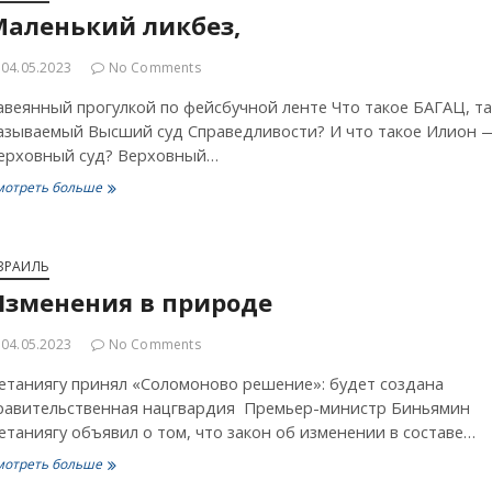
Маленький ликбез,
04.05.2023
No Comments
авеянный прогулкой по фейсбучной ленте Что такое БАГАЦ, та
азываемый Высший суд Справедливости? И что такое Илион 
ерховный суд? Верховный…
Маленький
мотреть больше
ликбез,
ЗРАИЛЬ
Изменения в природе
04.05.2023
No Comments
етаниягу принял «Соломоново решение»: будет создана
равительственная нацгвардия Премьер-министр Биньямин
етаниягу объявил о том, что закон об изменении в составе…
Изменения
мотреть больше
в