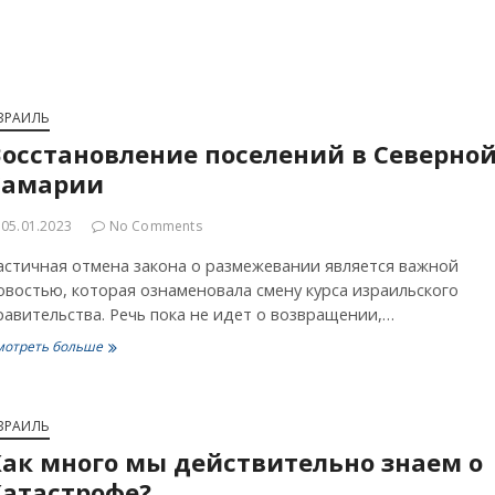
ЗРАИЛЬ
осстановление поселений в Cеверно
Самарии
05.01.2023
No Comments
астичная отмена закона о размежевании является важной
овостью, которая ознаменовала смену курса израильского
равительства. Речь пока не идет о возвращении,…
Восстановление
мотреть больше
поселений
в
Cеверной
Самарии
ЗРАИЛЬ
ак много мы действительно знаем о
Катастрофе?