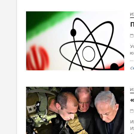
И
У
ю
…
С
И
И
И