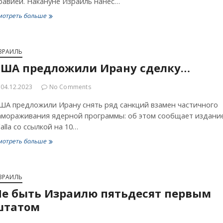
равией. Накануне Израиль нанес…
«Трудно
мотреть больше
ожидать
умиротворения»
ЗРАИЛЬ
США предложили Ирану сделку…
04.12.2023
No Comments
ША предложили Ирану снять ряд санкций взамен частичного
амораживания ядерной программы: об этом сообщает издани
alla со ссылкой на 10…
США
мотреть больше
предложили
Ирану
сделку…
ЗРАИЛЬ
Не быть Израилю пятьдесят первым
штатом