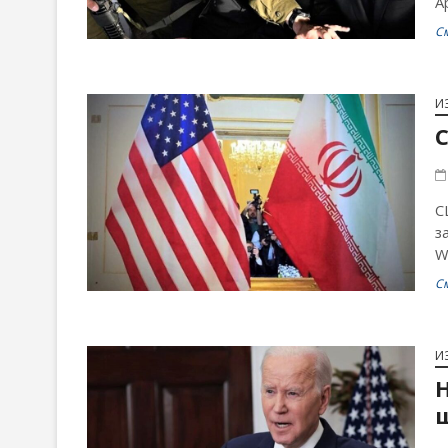
А
С
И
С
з
W
С
И