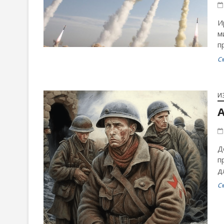
И
м
п
С
И
А
Д
п
д
С