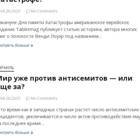
04.26.2023
No Comments
акануне Дня памяти Катастрофы американское еврейское
здание Tabletmag публикует статью историка, автора многих
ниг о Холокосте Венди Лоуэр под названием…
Как
мотреть больше
много
мы
действительно
знаем
ЗРАИЛЬ
о
Мир уже против антисемитов — или
Катастрофе?
ще за?
04.26.2023
No Comments
 то время как в западных странах растет число антисемитских
нцидентов, увеличивается и число актов противодействия ему
а последнее время…
Мир
мотреть больше
уже