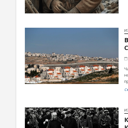
И
В
Ч
н
п
С
И
К