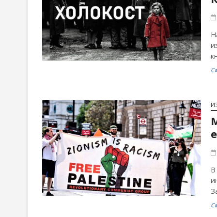
Н
и
к
С
И
е
В
и
З
С