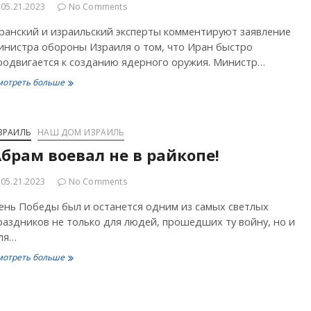
05.21.2023
No Comments
ранский и израильский эксперты комментируют заявление
инистра обороны Израиля о том, что Иран быстро
родвигается к созданию ядерного оружия. Министр…
Израиль
мотреть больше
VS
Иран:
ядерная
программа
ЗРАИЛЬ
НАШ ДОМ ИЗРАИЛЬ
раздора
брам воевал не в райкопе!
05.21.2023
No Comments
ень Победы был и останется одним из самых светлых
раздников не только для людей, прошедших ту войну, но и
ля…
Абрам
мотреть больше
воевал
не
в
райкопе!