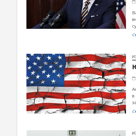
В
в
с
С
И
А
в
з
С
И