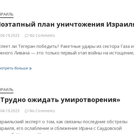
против
антисемитов
—
ЗРАИЛЬ
или
Поэтапный план уничтожения Израил
еще
за?
04.19.2023
No Comments
спеет ли Тегеран победить? Ракетные удары из сектора Газа и
жного Ливана — это только первый этап войны на истощение
Поэтапный
мотреть больше
план
уничтожения
Израиля
ЗРАИЛЬ
«Трудно ожидать умиротворения»
04.19.2023
No Comments
зраильский эксперт о том, как связаны последние обстрелы
зраиля, его ослабление и сближение Ирана с Саудовской