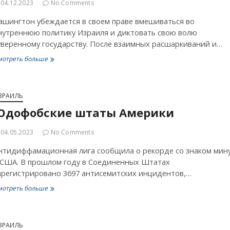
04.12.2023
No Comments
ашингтон убеждается в своем праве вмешиваться во
нутреннюю политику Израиля и диктовать свою волю
уверенному государству. После взаимных расшаркиваний и…
Не
мотреть больше
быть
Израилю
пятьдесят
первым
ЗРАИЛЬ
штатом
Юдофобские штаты Америки
04.05.2023
No Comments
нтидиффамационная лига сообщила о рекорде со знаком мин
 США. В прошлом году в Соединенных Штатах
арегистрировано 3697 антисемитских инцидентов,…
Юдофобские
мотреть больше
штаты
Америки
ЗРАИЛЬ