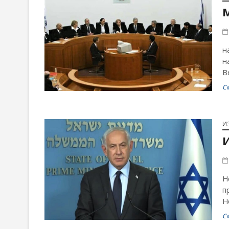
н
н
В
С
И
Н
п
Н
С