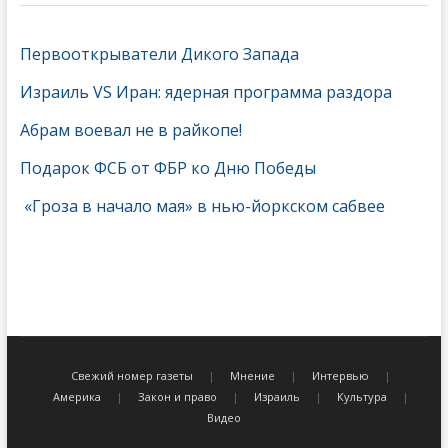
Первооткрыватели Дикого Запада
Израиль VS Иран: ядерная программа раздора
Абрам воевал не в райкопе!
Подарок ФСБ от ФБР ко Дню Победы
«Гроза в начало мая» в нью-йоркском сабвее
Свежий номер газеты
Мнение
Интервью
Америка
Закон и право
Израиль
Культура
Видео