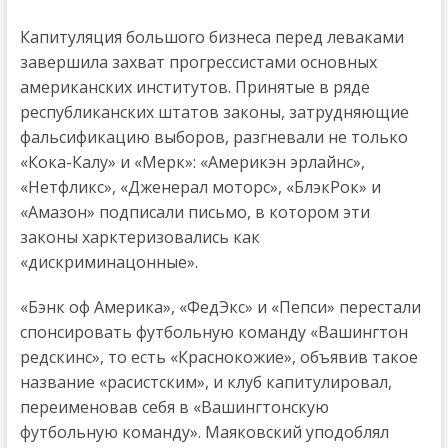
Капитуляция большого бизнеса перед леваками
завершила захват прогрессистами основных
американских институтов. Принятые в ряде
республиканских штатов законы, затрудняющие
фальсификацию выборов, разгневали не только
«Кока-Калу» и «Мерк»: «Америкэн эрлайнс»,
«Нетфликс», «Дженерал моторс», «БлэкРок» и
«Амазон» подписали письмо, в котором эти
законы харктеризовались как
«дискриминацонные».
«Бэнк оф Америка», «ФедЭкс» и «Пепси» перестали
спонсировать футбольную команду «Вашингтон
редскинс», то есть «Краснокожие», объявив такое
название «расистским», и клуб капитулировал,
переименовав себя в «Вашингтонскую
футбольную команду». Маяковский уподоблял