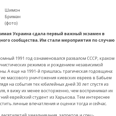
Шимон
Бриман
(фото)
висимая Украина сдала первый важный экзамен в
ного сообщества. Им стали мероприятия по случаю
омный 1991 год ознаменовался развалом СССР, крахом
нистических режимов и рождением независимой
ны. А еще на 1991-й пришлась трагическая годовщина:
тие массового уничтожения киевских евреев в Бабьем
Глядя на события тех юбилейных дней 30 лет спустя из
ля, я вижу их менее восторженно, чем воспринимал их
тний еврейский студент из Харькова. Тем интереснее
стить личные впечатления и оценки тогда и сейчас.
 десятилетий замалчивания, запретов и спец-