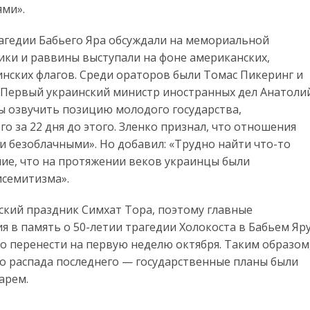
ями».
рагедии Бабьего Яра обсуждали на мемориальной
ки и раввины выступали на фоне американских,
инских флагов. Среди ораторов были Томас Пикеринг и
 Первый украинский министр иностранных дел Анатоли
ы озвучить позицию молодого государства,
о за 22 дня до этого. Зленко признал, что отношения
и безоблачными». Но добавил: «Трудно найти что-то
ние, что на протяжении веков украинцы были
исемитизма».
йский праздник Симхат Тора, поэтому главные
в память о 50-летии трагедии Холокоста в Бабьем Яру
 перенести на первую неделю октября. Таким образом
до распада последнего — государственные планы были
арем.