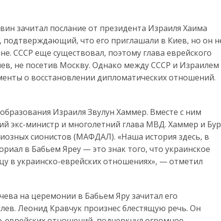
вин зачитал послание от президента Израиля Хаима
, подтверждающий, что его приглашали в Киев, но он н
не. СССР еще существовал, поэтому глава еврейского
иев, не посетив Москву. Однако между СССР и Израилем
менты о восстановлении дипломатических отношений.
образования Израиля Звулун Хаммер. Вместе с ним
ий экс-министр и многолетний глава МВД. Хаммер и Бур
иозных сионистов (МАФДАЛ). «Наша история здесь, в
риал в Бабьем Яреу — это знак того, что украинское
цу в украинско-еврейских отношениях», — отметил
ева на церемонии в Бабьем Яру зачитал его
лев. Леонид Кравчук произнес блестящую речь. Он
ко-еврейских отношений, подчеркнул огромное