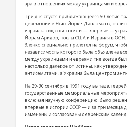
эра в отношениях между украинцами и евре
Три дня спустя приближающееся 50-летие т
церемонии в Нью-Йорке. Дипломаты, полити
израильских, советских и — впервые — укра
Йорам Аридор, послы США и Израиля в ООН.
Зленко специально прилетел на форум, чтоб
независимость которого была объявлена всег
между украинцами и евреями «не всегда был
настолько далекое от истины, как утвержде
антисемитами, а Украина была центром ант
На 29-30 сентября в 1991 году выпадал евре
государственные мемориальные мероприятия 
включая научную конференцию, было решено
впервые в истории СССР — и за три месяца 
изменены и согласованы с еврейским календ
Новая эпоха после Шаббата