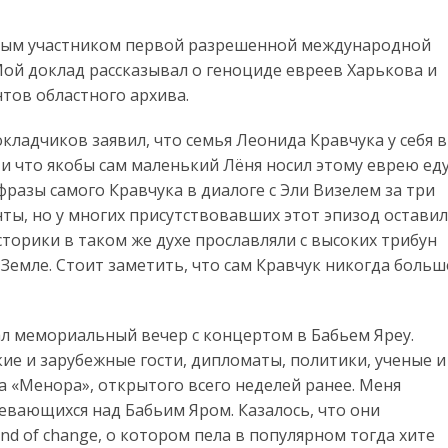
лодым участником первой разрешенной международной
Мой доклад рассказывал о геноциде евреев Харькова и
тов областного архива.
окладчиков заявил, что семья Леонида Кравчука у себя в
 и что якобы сам маленький Лёня носил этому еврею еду
разы самого Кравчука в диалоге с Эли Визелем за три
нты, но у многих присутствовавших этот эпизод оставил
сторики в таком же духе прославляли с высоких трибун
Земле. Стоит заметить, что сам Кравчук никогда больш
ал мемориальный вечер с концертом в Бабьем Яреу.
ие и зарубежные гости, дипломаты, политики, ученые и
а «Менора», открытого всего неделей ранее. Меня
евающихся над Бабьим Яром. Казалось, что они
d of change, о котором пела в популярном тогда хите