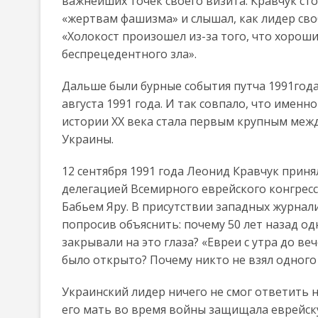
важнейших точек своего визита. Кравчук ст
«жертвам фашизма» и слышал, как лидер св
«Холокост произошел из-за того, что хорош
беспрецедентного зла».
Дальше были бурные события путча 1991года
августа 1991 года. И так совпало, что имен
истории ХХ века стала первым крупным ме
Украины.
12 сентября 1991 года Леонид Кравчук приня
делегацией Всемирного еврейского конгресс
Бабьем Яру. В присутствии западных журнали
попросив объяснить: почему 50 лет назад од
закрывали на это глаза? «Евреи с утра до ве
было открыто? Почему никто не взял одного 
Украинский лидер ничего не смог ответить н
его мать во время войны защищала еврейску