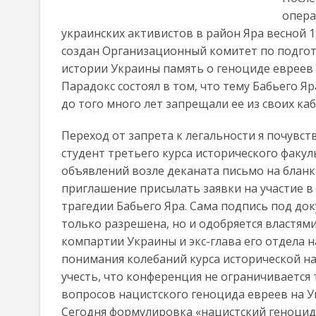
опера
украинских активистов в район Яра весной 1
создан Организационный комитет по подгот
истории Украины память о геноциде евреев 
Парадокс состоял в том, что тему Бабьего 
до того много лет запрещали ее из своих ка
Переход от запрета к легальности я почувств
студент третьего курса исторического факул
объявлений возле деканата письмо на бланк
приглашение присылать заявки на участие в
трагедии Бабьего Яра. Сама подпись под до
только разрешена, но и одобряется властям
компартии Украины и экс-глава его отдела 
понимания колебаний курса исторической на
учесть, что конференция не ограничивается 
вопросов нацистского геноцида евреев на У
Сегодня формулировка «нацистский геноцид 