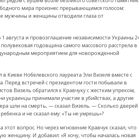
оял рядом с Бушем возле безликого советского памятник
ободного мира произнес прерывающимся голосом:
ие мужчины и женщины отводили глаза от
 1 августа и провозглашение независимости Украины 2
но полувековая годовщина самого массового расстрела в
ждународным мероприятием для новорожденной
л в Киеве Нобелевского лауреата Эли Визеля вместе с
а. Перед встречей с президентом гости побывали в
стов Визель обратился к Кравчуку с жестким упреком,
ни украинцы принимали участие в убийствах, а другие
чера шли на смерть, — сказал Визель. — Сколько дверей
ребенка и не сказал ему: «Ты не умрешь»?
а этот вопрос. Но через мгновение Кравчук сказал, что
ю женщину. И добавил: «Я хочу, чтобы началась новая