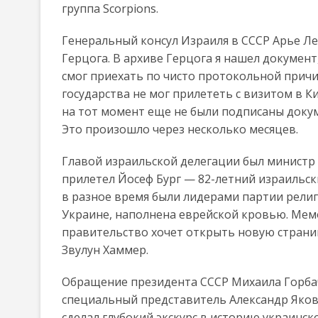
группа Scorpions.
Генеральный консул Израиля в СССР Арье Ле
Герцога. В архиве Герцога я нашел документ
смог приехать по чисто протокольной причи
государства не мог прилететь с визитом в К
на тот момент еще не были подписаны доку
Это произошло через несколько месяцев.
Главой израильской делегации был министр 
прилетел Йосеф Бург — 82-летний израильск
в разное время были лидерами партии религ
Украине, наполнена еврейской кровью. Мемо
правительство хочет открыть новую страни
Звулун Хаммер.
Обращение президента СССР Михаила Горбач
специальный представитель Александр Яков
сделал глубокий экскурс в историю украинс