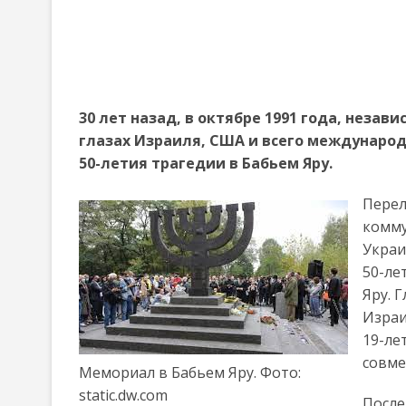
30 лет назад, в октябре 1991 года, неза
глазах Израиля, США и всего международ
50-летия трагедии в Бабьем Яру.
Перел
комму
Украи
50-ле
Яру. 
Израи
19-ле
совме
Мемориал в Бабьем Яру. Фото:
static.dw.com
После