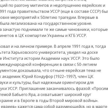
ций по разгону митингов и недопущению еврейских и
991 года правительством УССР (еще в составе СССР) бы
овке мероприятий к 50летию трагедии. Впервые в
была легализована на государственном уровне.
Яра зачастую поднимали те же самые чиновники, которые
бинетов в ЦК компартии Украины и КГБ УССР.
овал и на личном примере. В апреле 1991 года я, тогда
ьтета Харьковского университета, увидел на доске
е Института истории Академии наук УССР. Это было
 международной конференции в связи с 50-летием
кументом доказывала, что отныне еврейская тема не
и: академик Юрий Кондуфор (1922–1997), член ЦК
науки и культуры, был надежным ориентиром для
уки УССР. Приглашение заканчивалось фразой: «Проси
темой Бабьего Яра, а охватывает широкий круг
краине и в Европе в годы Второй мировой войны».
евреев» кажется сама собой разумеющейся, но в марте