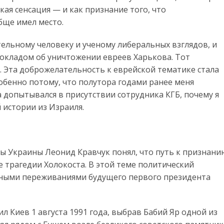
кая сенсация — и как признание того, что
бще имел место.
ельному человеку и ученому либеральных взглядов, и
 докладом об уничтожении евреев Харькова. Тот
. Эта доброжелательность к еврейской тематике стала
обенно потому, что полутора годами ранее меня
а допытывался в присутствии сотрудника КГБ, почему я
й истории из Израиля.
ы Украины Леонид Кравчук понял, что путь к признани
е трагедии Холокоста. В этой теме политический
вными переживаниями будущего первого президента
Киев 1 августа 1991 года, выбрав Бабий Яр одной из