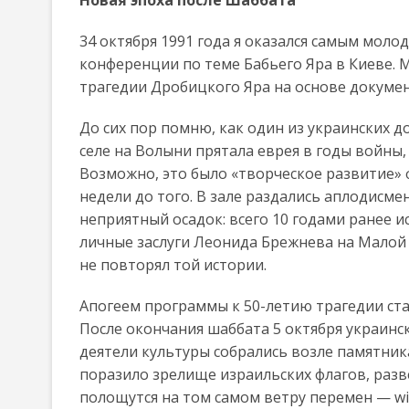
34 октября 1991 года я оказался самым мо
конференции по теме Бабьего Яра в Киеве. 
трагедии Дробицкого Яра на основе докумен
До сих пор помню, как один из украинских д
селе на Волыни прятала еврея в годы войны,
Возможно, это было «творческое развитие» ф
недели до того. В зале раздались аплодисме
неприятный осадок: всего 10 годами ранее и
личные заслуги Леонида Брежнева на Малой 
не повторял той истории.
Апогеем программы к 50-летию трагедии ст
После окончания шаббата 5 октября украинск
деятели культуры собрались возле памятник
поразило зрелище израильских флагов, разв
полощутся на том самом ветру перемен — win