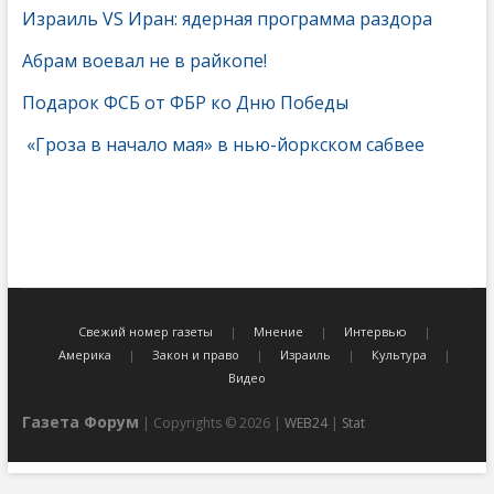
Израиль VS Иран: ядерная программа раздора
Абрам воевал не в райкопе!
Подарок ФСБ от ФБР ко Дню Победы
«Гроза в начало мая» в нью-йоркском сабвее
Свежий номер газеты
Мнение
Интервью
Америка
Закон и право
Израиль
Культура
Видео
Газета Форум
| Copyrights © 2026 |
WEB24
|
Stat