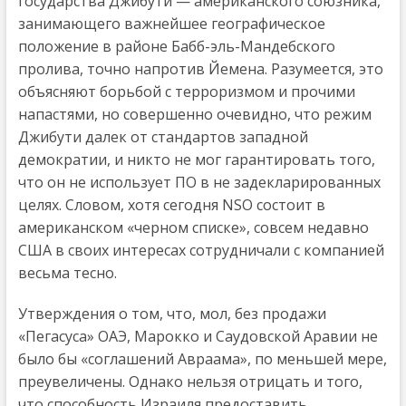
государства Джибути — американского союзника,
занимающего важнейшее географическое
положение в районе Бабб-эль-Мандебского
пролива, точно напротив Йемена. Разумеется, это
объясняют борьбой с терроризмом и прочими
напастями, но совершенно очевидно, что режим
Джибути далек от стандартов западной
демократии, и никто не мог гарантировать того,
что он не использует ПО в не задекларированных
целях. Словом, хотя сегодня NSO состоит в
американском «черном списке», совсем недавно
США в своих интересах сотрудничали с компанией
весьма тесно.
Утверждения о том, что, мол, без продажи
«Пегасуса» ОАЭ, Марокко и Саудовской Аравии не
было бы «соглашений Авраама», по меньшей мере,
преувеличены. Однако нельзя отрицать и того,
что способность Израиля предоставить