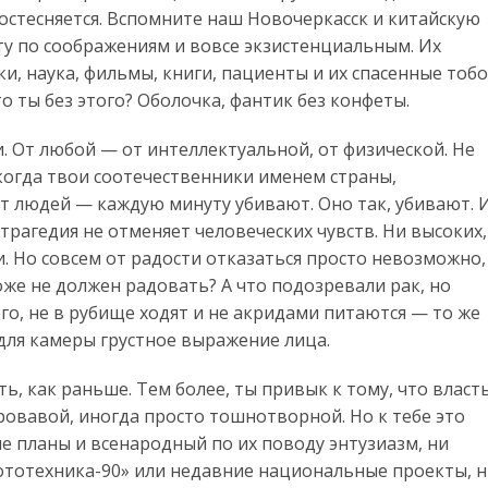
постесняется. Вспомните наш Новочеркасск и китайскую
оту по соображениям и вовсе экзистенциальным. Их
ки, наука, фильмы, книги, пациенты и их спасенные тоб
о ты без этого? Оболочка, фантик без конфеты.
и. От любой — от интеллектуальной, от физической. Не
 когда твои соотечественники именем страны,
т людей — каждую минуту убивают. Оно так, убивают. 
 трагедия не отменяет человеческих чувств. Ни высоких,
ти. Но совсем от радости отказаться просто невозможно,
же не должен радовать? А что подозревали рак, но
его, не в рубище ходят и не акридами питаются — то же
для камеры грустное выражение лица.
ь, как раньше. Тем более, ты привык к тому, что власт
ровавой, иногда просто тошнотворной. Но к тебе это
 планы и всенародный по их поводу энтузиазм, ни
ототехника-90» или недавние национальные проекты, 