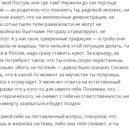
, мой Постум, или где там? Неужели до сих пор еще
м — их родители, что повлиять ты, рядовой человек, н
они знают, что на миллионные демонстрации, на
 сотни тысяч телеграмм власти не могут не
война во Вьетнаме. Не сразу отреагируют, не
гут. А у нас свои, суверенные традиции — в гробу они
сла не видишь. Чего нельзя в этой ситуации делать, т
я в России, надо сразу ставить крест. За карьеру, за
я потребуют такое, что ты очень скоро перестанешь
ньян. «Жить не по лжи!» — давно было сказано. Сложно
ь, что в какой-то момент за неучастие ты получишь
се к этому идет. У меня нет ответа на естественный
 разве что у кого-то для самого себя. Понимаю, что
 героического, не снимет с тебя ни ответственности, ни
а минуту зазеваться и будет поздно
мой себе на поставленный вопрос, говорила, что
ь в жернова системы, либо она тебя сломает, и ты