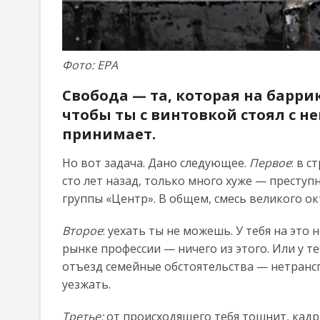
Фото: ЕРА
Свобода — та, которая на барри
чтобы ты с винтовкой стоял с н
принимает.
Но вот задача. Дано следующее.
Первое
: в 
сто лет назад, только много хуже — преступ
группы «Центр». В общем, смесь великого ок
Второе
: уехать ты не можешь. У тебя на это
рынке профессии — ничего из этого. Или у т
отъезд семейные обстоятельства — нетрансп
уезжать.
Третье:
от происходящего тебя тошнит, кад