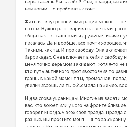
перестанешь быть собой. Она, правда, выжи
немногим. Но пробовать стоит.
Жить во внутренней эмиграции можно — не м
потом. Нужно разговаривать с детьми, расс
общаться с оставшимися друзьями, иначе с у
писалась. Да и вообще, все почти хорошее, 
Такими, как ты. И про свободу. Она включает
баррикадах. Она включает в себя и свободу н
меня точно дерьмом закидают, хотя я-то не мо
кто путь активного противостояния по разн
грань, в какой момент ты, промолчав, попад
увеличиваешь ли ты объем зла на Земле, воо
И два слова украинцам. Многие из вас эти мо
вас, кто воюет или у кого на фронте близкие.
говорят иногда, у всех своя правда. Правда о
разные. Вы простите меня — я-то за Украину
тюрьмы. Но людям, которые оказались сегод