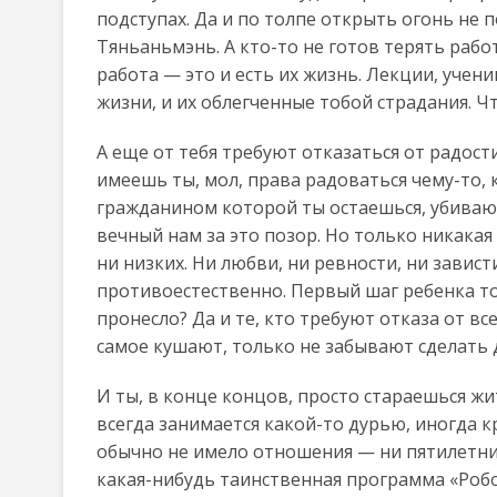
подступах. Да и по толпе открыть огонь не 
Тяньаньмэнь. А кто-то не готов терять раб
работа — это и есть их жизнь. Лекции, учени
жизни, и их облегченные тобой страдания. Чт
А еще от тебя требуют отказаться от радост
имеешь ты, мол, права радоваться чему-то,
гражданином которой ты остаешься, убиваю
вечный нам за это позор. Но только никакая
ни низких. Ни любви, ни ревности, ни завис
противоестественно. Первый шаг ребенка то
пронесло? Да и те, кто требуют отказа от вс
самое кушают, только не забывают сделать 
И ты, в конце концов, просто стараешься жит
всегда занимается какой-то дурью, иногда к
обычно не имело отношения — ни пятилетние
какая-нибудь таинственная программа «Роб