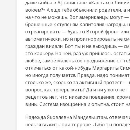
даже война в Афганистане. «Как там в Ливии
воюем?» А еще тебе объяснили родители, а и
на что не можешь. Вот американцы могут — 
брошенные к ступеням Капитолия награды, на
отреагировать — будь то Второй фронт или 
автоматически, но и проигнорировать не смо
граждан видали. Вот ты и не выходишь — смы
это карьеру. На ней, раз уж пришлось остатьс
любое, самое маленькое продвижение от теб
отличаться от какой-нибудь Маргариты Симо
но иногда получается. Правда, надо понимат
столько же, сколько за активный протест — в
вопрос, как теперь жить? Да и ни у кого нет,
рецептов нет, что никакое поведение, кроме
вины. Система изощренна и опытна, стоит н
Надежда Яковлевна Мандельштам, отвечая са
нельзя выжить при терроре. Либо ты попадеш