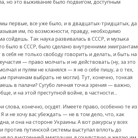
ла, но это выживание было подвигом, доступным
ы первые, все уже было, и в двадцатых-тридцатых, да
казывая им, по возможности, правду, необходимо
ма сойдешь. Так наука развивалась в СССР, и музыка
что было в СССР, было сделано внутренними эмигрантам
 в себя не только свободу говорить и делать, и быть на
еучастия — право молчать и не действовать (ну, за это
лчал и пулям не кланялся — я не о себе пишу, а о тех,
ым причинам выбрать не могли). Тут, конечно, тонкая
аешь в палачи? Сугубо личная точка зрения — важно,
бще, и на этой преступной войне, в частности…
и слова, конечно, осудят. Имеете право, особенно те из
 Я и не хочу вас убеждать — не в том дело, что, как
дна, и она на стороне Украины. А вот ракурсы у всех
 и против путинской системы выступал вплоть до
ня во внутренней эмиграции, я сочувствую и желаю им