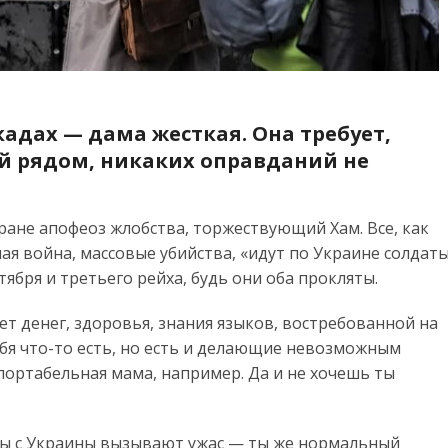
кадах — дама жесткая. Она требует,
ей рядом, никаких оправданий не
стране апофеоз жлобства, торжествующий Хам. Все, как
ная война, массовые убийства, «идут по Украине солдат
тября и третьего рейха, будь они оба прокляты.
 нет денег, здоровья, знания языков, востребованной на
ебя что-то есть, но есть и делающие невозможным
ортабельная мама, например. Да и не хочешь ты
ры с Украины вызывают ужас — ты же нормальный