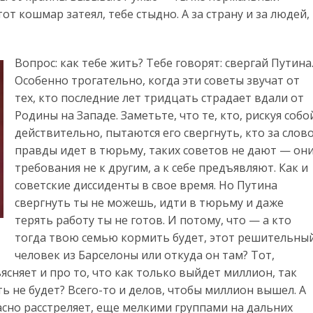
от кошмар затеял, тебе стыдно. А за страну и за людей,
Вопрос: как тебе жить? Тебе говорят: свергай Путина
Особенно трогательно, когда эти советы звучат от
тех, кто последние лет тридцать страдает вдали от
Родины на Западе. Заметьте, что те, кто, рискуя собо
действительно, пытаются его свергнуть, кто за слов
правды идет в тюрьму, таких советов не дают — он
требования не к другим, а к себе предъявляют. Как и
советские диссиденты в свое время. Но Путина
свергнуть ты не можешь, идти в тюрьму и даже
терять работу ты не готов. И потому, что — а кто
тогда твою семью кормить будет, этот решительны
человек из Барселоны или откуда он там? Тот,
сняет и про то, что как только выйдет миллион, так
ть не будет? Всего-то и делов, чтобы миллион вышел. А
расно расстреляет, еще мелкими группами на дальних