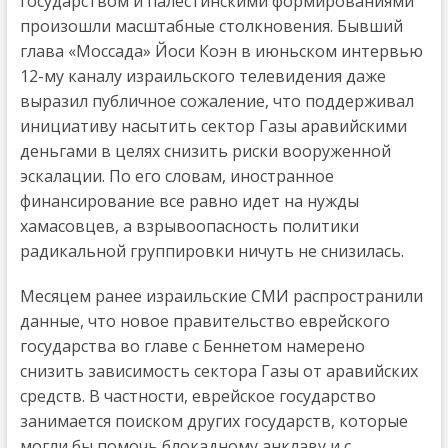
государством и палестинскими формированиями
произошли масштабные столкновения. Бывший
глава «Моссада» Йоси Коэн в июньском интервью
12-му каналу израильского телевидения даже
выразил публичное сожаление, что поддерживал
инициативу насытить сектор Газы аравийскими
деньгами в целях снизить риски вооруженной
эскалации. По его словам, иностранное
финансирование все равно идет на нужды
хамасовцев, а взрывоопасность политики
радикальной группировки ничуть не снизилась.
Месяцем ранее израильские СМИ распространили
данные, что новое правительство еврейского
государства во главе с Беннетом намерено
снизить зависимость сектора Газы от аравийских
средств. В частности, еврейское государство
занимается поиском других государств, которые
могли бы помочь блокадному анклаву и с