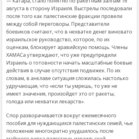
— Катара, стало понятно по ракетным залпам 16
августа в сторону Израиля. Выстрелы последовали
после того как палестинские фракции провели
между собой переговоры. Представители
боевиков считают, что в нехватке денег виновато
израильское руководство, которое, по их
оценкам, блокирует аравийскую помощь. Члены
ХАМАСа утверждают, что уже предупредили
Израиль о готовности начать масштабные боевые
действия в случае отсутствия подвижек. По их
словам, в анклаве ситуация сложилась настолько
удручающая, что «если ты умрешь, то уже не
имеет значения, произойдет это от ракеты,
голода или нехватки лекарств».
Спор разворачивается вокруг ежемесячного
пособия для нуждающихся палестинских семей, чье
положение многократно ухудшилось после
майского витка палестино-израильской