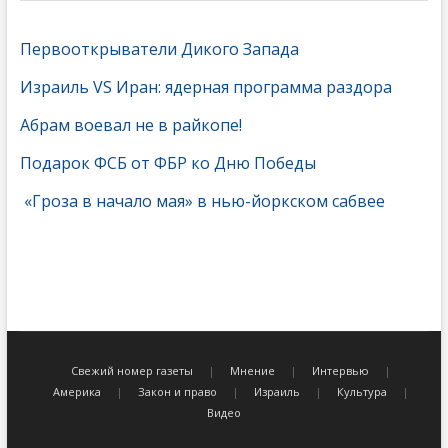
Первооткрыватели Дикого Запада
Израиль VS Иран: ядерная программа раздора
Абрам воевал не в райкопе!
Подарок ФСБ от ФБР ко Дню Победы
«Гроза в начало мая» в нью-йоркском сабвее
Свежий номер газеты
Мнение
Интервью
Америка
Закон и право
Израиль
Культура
Видео