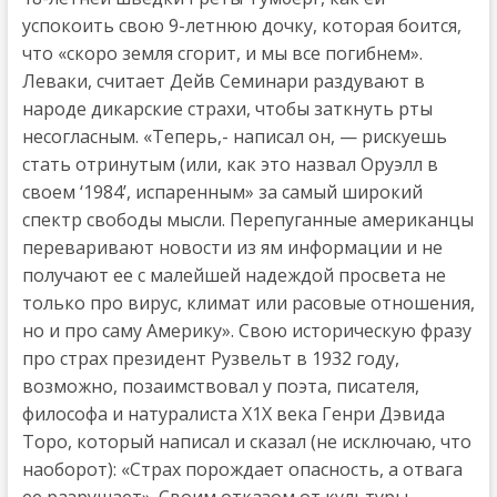
успокоить свою 9-летнюю дочку, которая боится,
что «скоро земля сгорит, и мы все погибнем».
Леваки, считает Дейв Семинари раздувают в
народе дикарские страхи, чтобы заткнуть рты
несогласным. «Теперь,- написал он, — рискуешь
стать отринутым (или, как это назвал Оруэлл в
своем ‘1984’, испаренным» за самый широкий
спектр свободы мысли. Перепуганные американцы
переваривают новости из ям информации и не
получают ее с малейшей надеждой просвета не
только про вирус, климат или расовые отношения,
но и про саму Америку». Свою историческую фразу
про страх президент Рузвельт в 1932 году,
возможно, позаимствовал у поэта, писателя,
философа и натуралиста Х1Х века Генри Дэвида
Торо, который написал и сказал (не исключаю, что
наоборот): «Страх порождает опасность, а отвага