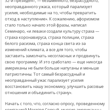
32-й президент, — безымянного, безрассудного,
неоправданного ужаса, который парализует
усилия, необходимые на то, чтобы превратить
отход в наступление». К сожалению, афоризмом
стало только начало этой фразы, написал
Семинаро, «и леваки создали культуру страха —
страха коронавируса, страха полиции, страха
белого расизма, страха конца света из-за
изменений климата, а все для того, чтобы
заставить замолчать несогласных и продвинуть
свою программу. И это сработало — еще никогда
американы не были больше напуганы и меньше
патриотичны. Тот самый безрассудный и
неоправданный ужас парализует усилия
восстановить нашу экономику, улучшить расовые
отношения и объединить страну».
Начать с того, что, согласно опросу, проведенному
компанией Morning Consult, многие американцы,