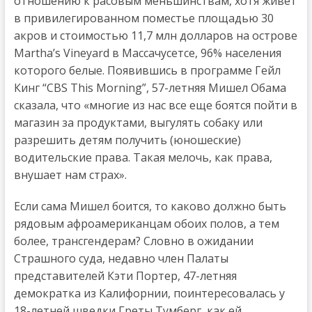
отношению к расовым меньшинствам, хотя живет
в привилегированном поместье площадью 30
акров и стоимостью 11,7 млн долларов на острове
Martha’s Vineyard в Массачусетсе, 96% населения
которого белые. Появившись в программе Гейл
Кинг “CBS This Morning”, 57-летняя Мишел Обама
сказала, что «многие из нас все еще боятся пойти в
магазин за продуктами, выгулять собаку или
разрешить детям получить (юношеские)
водительские права. Такая мелочь, как права,
внушает нам страх».
Если сама Мишел боится, то каково должно быть
рядовым афроамериканцам обоих полов, а тем
более, трансгендерам? Словно в ожидании
Страшного суда, недавно член Палаты
представителей Кэти Портер, 47-летняя
демократка из Калифорнии, поинтересовалась у
18-летней шведки Греты Тумберг, как ей