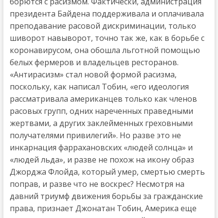
борются с расизмом. Фактически, администрация
президента Байдена поддерживала и оплачивала
преподавание расовой дискриминации, только
шиворот навыворот, точно так же, как в борьбе с
коронавирусом, она обошла льготной помощью
белых фермеров и владельцев ресторанов.
«Антирасизм» стал новой формой расизма,
поскольку, как написал Тобин, «его идеология
рассматривала американцев только как членов
расовых групп, одних нареченных праведными
жертвами, а других заклейменных греховными
получателями привилегий». Но разве это не
инкарнация фаррахановских «людей солнца» и
«людей льда», и разве не похож на икону образ
Джорджа Флойда, который умер, смертью смерть
поправ, и разве что не воскрес? Несмотря на
давний триумф движения борьбы за гражданские
права, признает Джонатан Тобин, Америка еще