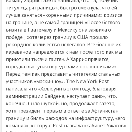
Камалу Харрис газета написала, что та, получив
титул «царя границы», быстро смекнула, что ей
лучше заняться «коренными причинами» кризиса
на границе, а не самой границей. «После беглого
визита в Гватемалу и Мексику она заявила о
победе.., хотя через границу в США прошло
рекордное количество нелегалов. Все больше их
караванов направляется к нам после того как мы
приютили тысячи гаитян. А Харрис прячется,
изредка выступая перед свами поклонниками».
Перед тем как представить читателям стальных
участников «маски-шоу», The New York Post
написала что «Хэллоуин в этом году, благодаря
администрации Байдена, наступает рано», что,
конечно, было шуткой, но, продолжает газета,
хотя президент первым в ответе за Афганистан,
границу и билль расходов на инфраструктуру, «его
команда», которую Post назвала «кабинет Ужасов»