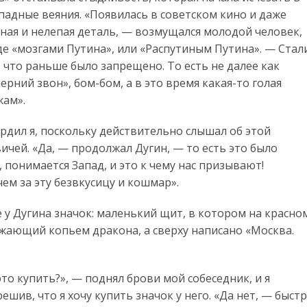
падные веяния. «Появилась в советском кино и даже
ная и нелепая деталь, — возмущался молодой человек,
де «мозгами Путина», или «Распутиным Путина». — Стал
 что раньше было запрещено. То есть не далее как
рний звон», бом-бом, а в это время какая-то голая
жам».
рдил я, поскольку действительно слышал об этой
ичей. «Да, — продолжал Дугин, — то есть это было
 понимается Запад, и это к чему нас призывают!
чем за эту безвкусицу и кошмар».
 у Дугина значок: маленький щит, в котором на красно
жающий копьем дракона, а сверху написано «Москва.
то купить?», — поднял брови мой собеседник, и я
ешив, что я хочу купить значок у него. «Да нет, — быст