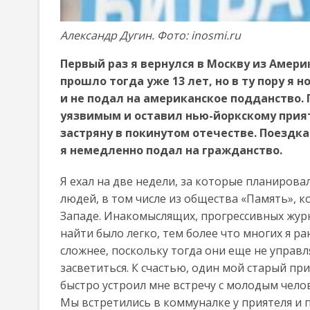
Александр Дугин. Фото: inosmi.ru
Первый раз я вернулся в Москву из Америк
прошло тогда уже 13 лет, но в ту пору я 
и не подал на американское подданство. П
уязвимым и оставил нью-йоркскому прият
застряну в покинутом отечестве. Поездк
я немедленно подал на гражданство.
Я ехал на две недели, за которые планиро
людей, в том числе из общества «Память», 
Западе. Инакомыслящих, прогрессивных жур
найти было легко, тем более что многих я р
сложнее, поскольку тогда они еще не управля
засветиться. К счастью, один мой старый пр
быстро устроил мне встречу с молодым чело
Мы встретились в коммуналке у приятеля и п