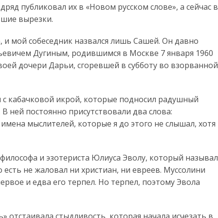
ряд публиковал их в «Новом русском слове», а сейчас в
вшие вырезки.
а, и мой собеседник назвался лишь Сашей. Он давно
ьевичем Дугиным, родившимся в Москве 7 января 1960
своей дочери Дарьи, сгоревшей в субботу во взорванной
и с кабачковой икрой, которые подносил радушный
. В ней постоянно присутствовали два слова:
 имена мыслителей, которые я до этого не слышал, хотя 
о философа и эзотериста Юлиуса Эволу, который называл
 есть не жаловал ни христиан, ни евреев. Муссолини
рвое и едва его терпел. Но терпел, поэтому Эвола
ь» отстаивала стыдливость, которая начала исчезать в