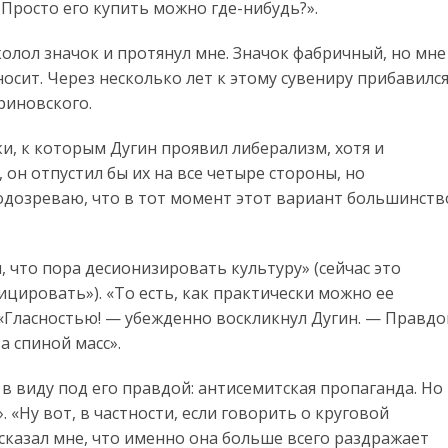
. Просто его купить можно где-нибудь?».
колол значок и протянул мне. Значок фабричный, но мне
носит. Через несколько лет к этому сувениру прибавилс
риновского.
и, к которым Дугин проявил либерализм, хотя и
, он отпустил бы их на все четыре стороны, но
 подозреваю, что в тот момент этот вариант большинств
м, что пора десионизировать культуру» (cейчас это
ировать»). «То есть, как практически можно ее
«Гласностью! — убежденно воскликнул Дугин. — Правдо
а спиной масс».
 в виду под его правдой: антисемитская пропаганда. Но
. «Ну вот, в частности, если говорить о круговой
 сказал мне, что именно она больше всего раздражает