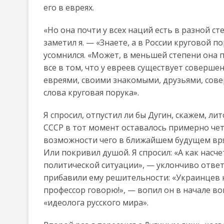
его в евреях.
«Но она почти у всех наций есть в разной 
заметил я. — «Знаете, а в России круговой по
усомнился. «Может, в меньшей степени она п
все в том, что у евреев существует соверш
евреями, своими знакомыми, друзьями, сове
слова круговая порука».
Я спросил, отпустил ли бы Дугин, скажем, ли
СССР в тот момент оставалось примерно четы
возможности чего в ближайшем будущем вряд
Или покривил душой. Я спросил: «А как насч
политической ситуации», — уклончиво ответ
прибавили ему решительности: «Украинцев ну
профессор говорю!», — вопил он в начале во
«идеолога русского мира».