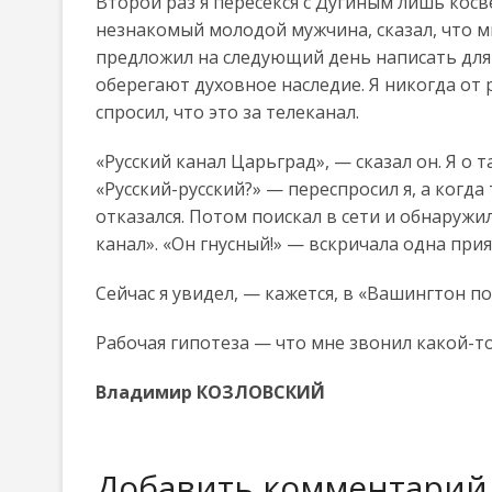
Второй раз я пересекся с Дугиным лишь косв
незнакомый молодой мужчина, сказал, что мы
предложил на следующий день написать для р
оберегают духовное наследие. Я никогда от 
спросил, что это за телеканал.
«Русский канал Царьград», — сказал он. Я о т
«Русский-русский?» — переспросил я, а когд
отказался. Потом поискал в сети и обнаруж
канал». «Он гнусный!» — вскричала одна прия
Сейчас я увидел, — кажется, в «Вашингтон по
Рабочая гипотеза — что мне звонил какой-то
Владимир КОЗЛОВСКИЙ
Добавить комментарий