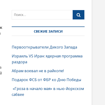
ак
СВЕЖИЕ ЗАПИСИ
я
Первооткрыватели Дикого Запада
Израиль VS Иран: ядерная программа
раздора
а
Абрам воевал не в райкопе!
й
Подарок ФСБ от ФБР ко Дню Победы
«Гроза в начало мая» в нью-йоркском
сабвее