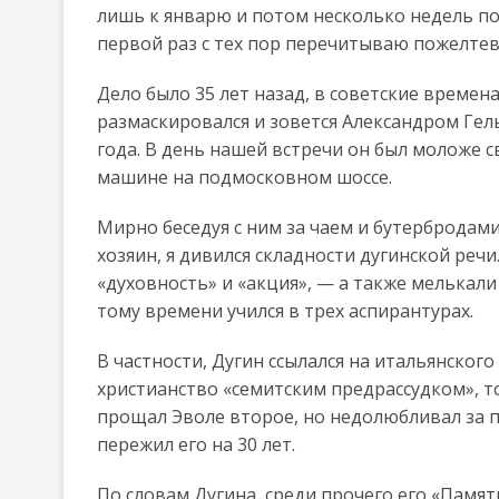
лишь к январю и потом несколько недель под
первой раз с тех пор перечитываю пожелте
Дело было 35 лет назад, в советские времен
размаскировался и зовется Александром Гел
года. В день нашей встречи он был моложе 
машине на подмосковном шоссе.
Мирно беседуя с ним за чаем и бутербродам
хозяин, я дивился складности дугинской речи
«духовность» и «акция», — а также мелькали
тому времени учился в трех аспирантурах.
В частности, Дугин ссылался на итальянског
христианство «семитским предрассудком», то
прощал Эволе второе, но недолюбливал за пе
пережил его на 30 лет.
По словам Дугина, среди прочего его «Памят