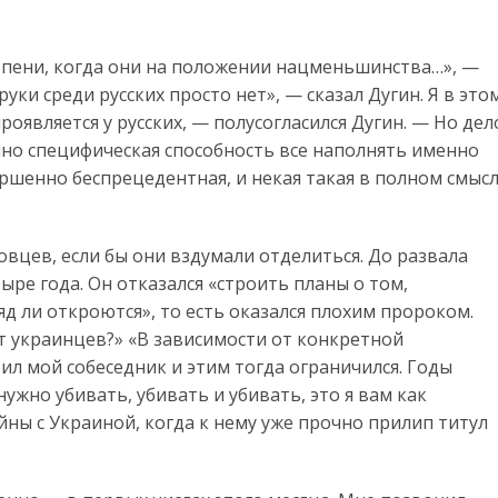
степени, когда они на положении нацменьшинства…», —
руки среди русских просто нет», — сказал Дугин. Я в это
роявляется у русских, — полусогласился Дугин. — Но дел
енно специфическая способность все наполнять именно
ршенно беспрецедентная, и некая такая в полном смыс
товцев, если бы они вздумали отделиться. До развала
ре года. Он отказался «строить планы о том,
 ли откроются», то есть оказался плохим пророком.
ет украинцев?» «В зависимости от конкретной
ил мой собеседник и этим тогда ограничился. Годы
жно убивать, убивать и убивать, это я вам как
йны с Украиной, когда к нему уже прочно прилип титул