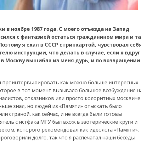
и в ноябре 1987 года. С моего отъезда на Запад
носился с фантазией остаться гражданином мира и т
оэтому я ехал в СССР с гринкартой, чувствовал себ
елю инструкции, что делать в случае, если я вдруг
а в Москву вышибла из меня дурь, и по возвращении
вал проинтервьюировать как можно больше интересных
которое в тот момент вызывало большое возбуждение н
налистов, отказников или просто колоритных москвиче
аньше знал, но людей из «Памяти» отыскать было
ли страной, как сейчас, и не всегда были готовы
иятель с истфака МГУ был вхож в эзотерические круги и
веком, которого рекомендовал как идеолога «Памяти».
роговорили долго, так что я распечатал наши беседы