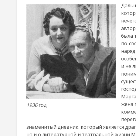
Дальш
котор
нечег
автор
была 
по-св
наряд
особе
и не 
поним
сущес
госпо
Марга
жена 
1936
год
комме
перег
знаменитый дневник, который является драг
но и о литературной и театральной жизни М