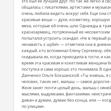
это был ее лучший друг. Но так же легко и с
общалась с писателями, артистами и музыка
очень любила видеть вокруг себя. Еще она с
красивые вещи — духи, косметику, хорошую 
меха, которые ей очень шли. Однажды в тр
красноармеец, потрясенный ее несоветским
попытался устроить скандал. «Не в первый р
ненависть к шубе!» — отметила она в дневни
каждый, кто вспоминал Елену Сергеевну, об
скидывала их, когда приходила в гости, и ка
время эта красивая и кокетливая женщина бы
поступка и сама хорошо это понимала. В одн
Данченко Ольге Бокшанской: «Ты знаешь, я
человек, таких нет, малыш — самое дорогое 
Женя занят почти целый день, малыш с няней
мыслями, выдумками, фантазиями, неистраче
диван и думаю, думаю без конца, или — когд
по улицам».