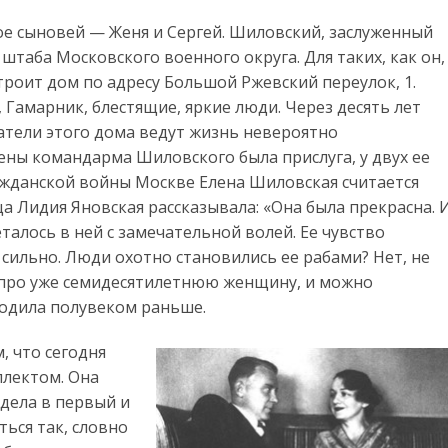
ое сыновей — Женя и Сергей. Шиловский, заслуженный
таба Московского военного округа. Для таких, как он,
роит дом по адресу Большой Ржевский переулок, 1.
Гамарник, блестящие, яркие люди. Через десять лет
татели этого дома ведут жизнь невероятно
ены командарма Шиловского была прислуга, у двух ее
ажданской войны Москве Елена Шиловская считается
а Лидия Яновская рассказывала: «Она была прекрасна. И
талось в ней с замечательной волей. Ее чувство
 сильно. Люди охотно становились ее рабами? Нет, не
 про уже семидесятилетнюю женщину, и можно
водила полувеком раньше.
, что сегодня
лектом. Она
идела в первый и
ться так, словно