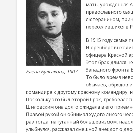
мать, урожденная 
православного свя
лютеранином, прин
переселившихся в Р
В 1915 году семья п
Нюренберг выходит
офицера Красной а
Этот брак длился н
Западного фронта 
Елена Булгакова, 1907
То было время нево
обычаев, обрядов и
командира к другому красному командиру, н
Поскольку это был второй брак, требовалос
Шиловским она долго ожидала в его приемно
Правой рукой он обнимал худого лысого чел
раз тогда, напуганный большевизмом, надол
улыбнулся, рассказал смешной анекдот о дво