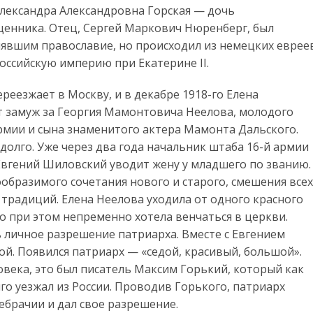
Александра Александровна Горская — дочь
щенника. Отец, Сергей Маркович Нюренберг, был
явшим православие, но происходил из немецких еврее
оссийскую империю при Екатерине II.
ереезжает в Москву, и в декабре 1918-го Елена
 замуж за Георгия Мамонтовича Неелова, молодого
рмии и сына знаменитого актера Мамонта Дальского.
едолго. Уже через два года начальник штаба 16-й армии
Евгений Шиловский уводит жену у младшего по званию.
образимого сочетания нового и старого, смешения всех
 традиций. Елена Неелова уходила от одного красного
о при этом непременно хотела венчаться в церкви.
ь личное разрешение патриарха. Вместе с Евгением
й. Появился патриарх — «седой, красивый, большой».
овека, это был писатель Максим Горький, который как
го уезжал из России. Проводив Горького, патриарх
ебрачии и дал свое разрешение.