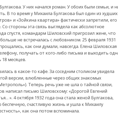
улгакова. У них начался роман. У обоих были семьи, и н
ить. В то время у Михаила Булгакова был один из худших
тров» и «Зойкина квартира» фактически запретили, его
. Со стороны эта связь выглядела как абсолютное
года спустя, командарм Шиловский пригрозил жене, что
а больше не встречалась с любовником. 25 февраля 1931
прощались, как они думали, навсегда. Елена Шиловская
елефону, получать от кого-либо письма и выходить одн
 18 месяцев.
илась в какое-то кафе. За соседним столиком увидела
другой версии, влюбленные через общих знакомых
Метрополь»). Теперь речь уже не шла о тайной связи,
ков написал письмо Шиловскому: «Дорогой Евгений
я… ». 4 октября 1932 года она стала женой Булгакова,
 беспечную, счастливую жизнь и ушла к Михаилу
естность», как она потом вспоминала.