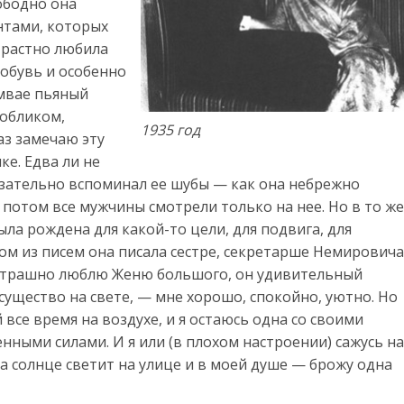
вободно она
нтами, которых
трастно любила
обувь и особенно
амвае пьяный
 обликом,
1935 год
аз замечаю эту
ке. Едва ли не
язательно вспоминал ее шубы — как она небрежно
к потом все мужчины смотрели только на нее. Но в то же
ла рождена для какой-то цели, для подвига, для
ом из писем она писала сестре, секретарше Немировича
 страшно люблю Женю большого, он удивительный
существо на свете, — мне хорошо, спокойно, уютно. Но
 все время на воздухе, и я остаюсь одна со своими
нными силами. И я или (в плохом настроении) сажусь на
а солнце светит на улице и в моей душе — брожу одна