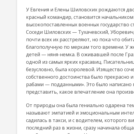
У Евгения и Елены Шиловских рождаются дв
красный командир, становится начальником ш
высокопоставленных военных государство ст
Соседи Шиловских — Тухачевский, Уборевич, 
почти всех их расстреляют, но пока что оби
благополучную по меркам того времени. У ж
детей — няня-немка. В оживавшей после Гр
одной из самых ярких красавиц. Писательниц
безусловно, была королевой. Изящество соче
собственного достоинства было прекрасно и
рабами — подданными». Это было написано
представить, какое впечатление она произ
От природы она была гениально одарена тем
называют эмпатией и эмоциональным интел
садилась в такси, и с водителем, которого в
последний раз в жизни, сразу начинала обща