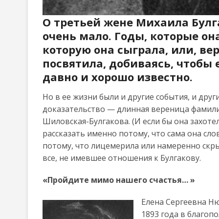
О третьей жене Михаила Булг
очень мало. Годы, которые она
которую она сыграла, или, вер
посвятила, добиваясь, чтобы 
давно и хорошо известно.
Но в ее жизни были и другие события, и дру
доказательство — длинная вереница фамили
Шиловская-Булгакова. (И если бы она захотел
рассказать именно потому, что сама она сло
потому, что лицемерила или намеренно скры
все, не имевшее отношения к Булгакову.
«Пройдите мимо нашего счастья… »
Елена Сергеевна Ню
1893 года в благоп