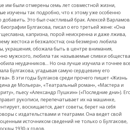
е им были отмерены семь лет совместной жизни,
ые изучены так подробно, что к этому уже особенно
о добавить. Это был счастливый брак. Алексей Варламов
 биографии Булгакова, писал о его третьей жене: «Она
тщеславна, капризна, порой неискренна и даже лжива,
оему жестока и безжалостна; она безмерно любила
ы, украшения, обожала быть в центре внимания,
нно мужского, любила так называемые сливки обществ
любила неудачников… Но она лучше изучила и точнее вс
ала Булгакова, угадывая самую сердцевину его
тва». В эти годы Булгаков среди прочего пишет «Жизнь
дина де Мольера», «Театральный роман», «Мастера и
риту», пьесу «Александр Пушкин» («Последние дни»). Ег
правит рукописи, перепечатывает их на машинке,
нтирует, восхищается, дает советы, берет на себя
оворы с издательствами и театрами. Она ведет свой
оценным источником сведений не только о Булгакове,
осквы 1930-х годов.