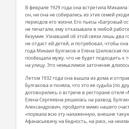
В феврале 1929 года она встретила Михаила Б
он, ни она не собирались из этих семей уход
периодов его жизни. Его пьесы «Багровый ос
не печатали, ему отказывали в любой работе
безумие. Узнавший об этой связи лишь два 
не отдаст ей детей, и потребовал, чтобы он
года Михаил Булгаков и Елена Шиловская по
пообещала мужу, что не будет подходить к т
на улицу. Это немыслимое заточение длилось
Летом 1932 года она вышла из дома и отправ
Булгакова и поняла, что это ее судьба (по 
договорились о встрече в ресторане отеля «
Елена Сергеевна решилась на развод. Булга
Александрович, пройдите мимо нашего счасть
«порвала всю эту налаженную, внешне такую
Афанасьевичу на бедность, на риск, на неизв