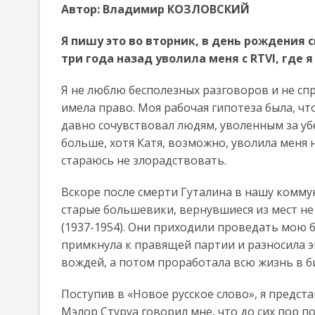
Автор:
Владимир КОЗЛОВСКИЙ
Я пишу это во вторник, в день рождения
три года назад уволила меня с RTVI, где
Я не люблю бесполезных разговоров и не спро
имела право. Моя рабочая гипотеза была, чт
давно сочувствовал людям, уволенным за убе
больше, хотя Катя, возможно, уволила меня не
стараюсь не злорадствовать.
Вскоре после смерти Гуталина в нашу комму
старые большевики, вернувшиеся из мест не
(1937-1954). Они приходили проведать мою 
примкнула к правящей партии и разносила 
вождей, а потом проработала всю жизнь в б
Поступив в «Новое русское слово», я предста
Мэлор Стуруа говорил мне, что до сих пор п