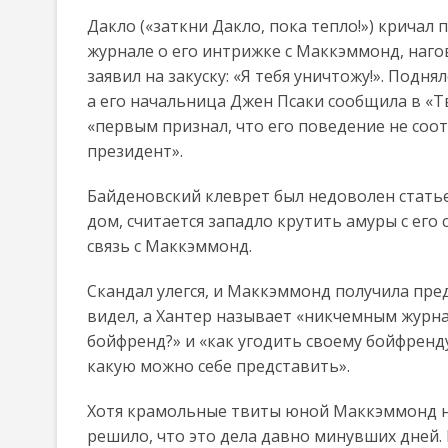
Дакло («заткни Дакло, пока тепло!») кричал 
журнале о его интрижке с Маккэммонд, наго
заявил на закуску: «Я тебя уничтожу!». Подн
а его начальница Джен Псаки сообщила в «Т
«первым признал, что его поведение не соо
президент».
Байденовский клеврет был недоволен стать
дом, считается западло крутить амуры с его 
связь с Маккэммонд.
Скандал улегся, и Маккэммонд получила пред
видел, а Хантер называет «никчемным журна
бойфренд?» и «как угодить своему бойфренд
какую можно себе представить».
Хотя крамольные твиты юной Маккэммонд не
решило, что это дела давно минувших дней. 