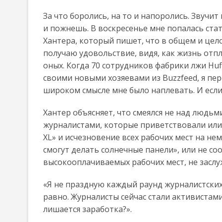
За что боролись, на то и напоролись. Звучит
и пожнешь. В воскресенье мне попалась ста
Хантера, который пишет, что в общем и цело
получаю удовольствие, видя, как жизнь отп
оных. Когда 70 сотрудников фабрики лжи Huff
своими новыми хозяевами из Buzzfeed, я пер
широком смысле мне было наплевать. И если
Хантер объясняет, что смеялся не над людь
журналистами, которые приветствовали ил
XL» и исчезновение всех рабочих мест на нем.
смогут делать солнечные панели», или не со
высокооплачиваемых рабочих мест, не заслуж
«Я не праздную каждый раунд журналистских
равно. Журналисты сейчас стали активистами.
лишается заработка?».