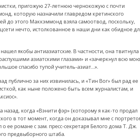
 чистки, пригожую 27-летнюю чернокожую с почти
онд, которую назначили главредом кретинского
ней до этого Маккэммонд взяла самоотвод, поскольку,
цсети нечто, истолкованное в наши дни как обидное дл
 нашел якобы антиазиатские. В частности, она твитнула
 с распухшими азиатскими глазами» и «зачеркнул всю мо
 Большое спасибо тупой учитель-азиат…».
ад публично за них извинилась, и «Тин Вог» был рад ее
исткой, как ныне положено быть всем журналистам, и
ксиос».
 назад, когда «Вэнити фэр» (которому я как-то продал
ого в тот момент, когда он доказывал мне с портрето
л о ее романе с зам. пресс-секретаря Белого дома Т. Дж.
ого предвыборного штаба.