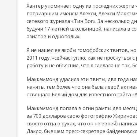
Хантер упоминает одну из последних жертв
патриаршим именем Алекси, Алекси Маккэмм
сетевого журнала «Тин Вог». За несколько д
будучи 17-летней школьницей, написала в со
азиатов и однополых.
Я не нашел ее якобы гомофобских твитов, но
2011 году, «сейчас гуглю, как не проснуться
работу и не объяснил, что я сделала не так.
Маккэммонд удалила эти твиты, два года наз
нанять, тем более что она была левой актив
освещала Белый дом для известного сайта «А
Маккэммонд попала в огни рампы два месяца
за 700 долларов свою фотографию Жириновск
своего отца в руках, что он не еврей) написа
Дакло, бывшем пресс-секретаре байденовск