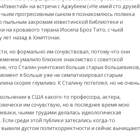
«Известий» на встречи с Аджубеем («Не имей сто друзей
 с чьим прогрессивным сыном я познакомлюсь полвека
по пыльным закромам известинской библиотеки и
и на кровавого тирана Иосипа Броз Тито, с чьей
лет назад в Хэмптонах.
ости, но формально им сочувствовал, потому что они
ременем умалило близкое знакомство с советской
 мне, что Сталин уничтожил больше старых большевиков
т момент я больше уже не симпатизировал старым
ина скорее глумливо. К Сталину потеплел, но не очень
вольнении в США какого-то профессора, актера,
овечески им сочувствую, но в последнее время мою
 леваки, чьими трудами делалась идеологическая
 Если среди этой публики затесались когда-то
о вывели дустом политкорректности и сейчас вычищаю