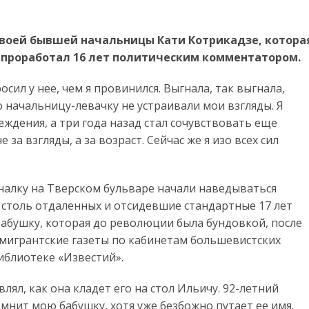
 своей бывшей начальницы Кати Котрикадзе, котора
 я проработал 16 лет политическим комментатором.
сил у нее, чем я провинился. Выгнала, так выгнала,
о начальницу-левачку не устраивали мои взгляды. Я
ждения, а три года назад стал сочувствовать еще
 за взгляды, а за возраст. Сейчас же я изо всех сил
налку на Тверском бульваре начали наведываться
 столь отдаленных и отсидевшие стандартные 17 лет
бабушку, которая до революции была бундовкой, после
эмигрантские газеты по кабинетам большевистских
иблиотеке «Известий».
влял, как она кладет его на стол Ильичу. 92-летний
омнит мою бабушку, хотя уже безбожно путает ее имя.