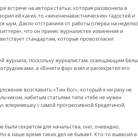
при встрече на автора статьи, которая раззвонила в
ворил ей каких-то «женоненавистнических» гадостей и
ялся шум, Дакло отстранили от работы (сперва на неделю)
виттере», что он принес журналистке извинения и
тветствует стандартам, которые провозгласил
ей журнала, поскольку журналистам, освещающим Бел
сотрудниками, а «Вэнити фэр» взял и рассекретил его
ложение возглавить «Тин Вог», который я ни разу не
льчиком, набитым статьями типа «тебе не нужен
у» вперемешку с самой прогрессивной бредятиной,
 были секретом для начальства, оно, очевидно,
Но в наше время таких дел не бывает. Кто-то вывесил в