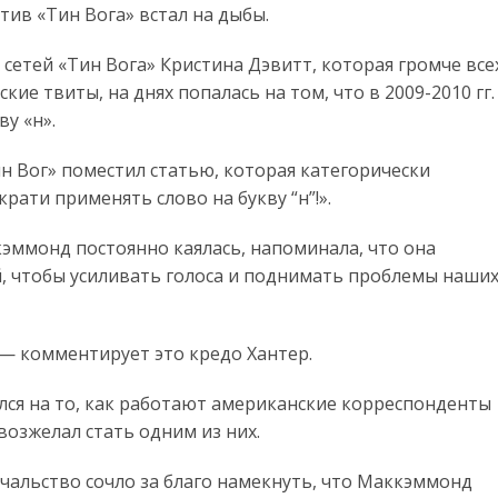
тив «Тин Вога» встал на дыбы.
сетей «Тин Вога» Кристина Дэвитт, которая громче все
ие твиты, на днях попалась на том, что в 2009-2010 гг.
у «н».
ин Вог» поместил статью, которая категорически
рати применять слово на букву “н”!».
кэммонд постоянно каялась, напоминала, что она
ой, чтобы усиливать голоса и поднимать проблемы наши
 — комментирует это кредо Хантер.
лся на то, как работают американские корреспонденты
возжелал стать одним из них.
ачальство сочло за благо намекнуть, что Маккэммонд