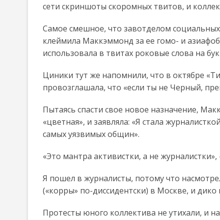
сети скриншоты скоромных твитов, и коллек
Самое смешное, что завотделом социальных 
клеймила Маккэммонд за ее гомо- и азиафобск
использовала в твитах роковые слова на букв
Циники тут же напомнили, что в октябре «Т
провозглашала, что «если ты не Черный, прек
Пытаясь спасти свое новое назначение, Мак
«цветная», и заявляла: «Я стала журналистк
самых уязвимых общин».
«Это мантра активистки, а не журналистки»,
Я пошел в журналисты, потому что насмотре
(«корры» по-диссидентски) в Москве, и дико 
Протесты юного коллектива не утихали, и н