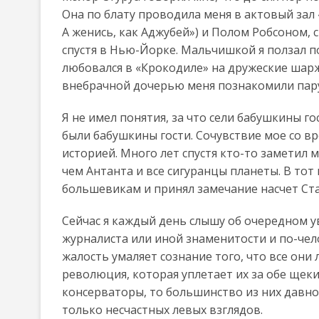
Она по блату проводила меня в актовый зал 
А женись, как Аджубей») и Полом Робсоном,
спустя в Нью-Йорке. Мальчишкой я ползал 
любовался в «Крокодиле» на дружеские шарж
внебрачной дочерью меня познакомили пару 
Я не имел понятия, за что сели бабушкины г
были бабушкины гости. Сочувствие мое со в
историей. Много лет спустя кто-то заметил
чем Антанта и все сигуранцы планеты. В то
большевикам и принял замечание насчет Стал
Сейчас я каждый день слышу об очередном у
журналиста или иной знаменитости и по-чел
жалость умаляет сознание того, что все они
революция, которая уплетает их за обе щеки.
консерваторы, то большинство из них давн
только несчастных левых взглядов.