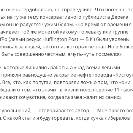
 не очень сердобольно, но справедливо. Что посеешь, т
тья на ту же тему консервативного публициста Дерека
м он не радуется чужим бедам, «но время от времени я
лачивает той же монетой какому-то леваку или группе
Po (левый ресурс Huffington Post — В.К.) были уволены
еживал за людей, никого из которых не знал. Но в боле
 быть совершенно честным, я чуть-чуть посмеялся».
ми, которые лишились работы, а «над всеми левыми
и приняли равнодушно закрытие нефтепровода «Кистоу
 Все, кто, как попугаи, повторяли ложь о том, что «они
общали о том, что значит в жизни исчезновение 11 тыся
ивают сочувствия, когда эта змея жалит их самих».
 увольнений, — оговаривается автор. — Мне просто вс
 С какой стати я буду горевать, когда кучка либералов