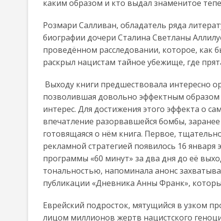
каким образом и кто выдал знаменитое тепе
Розмари Салливан, обладатель ряда литерат
биографии дочери Сталина Светланы Аллилуе
проведённом расследовании, которое, как б
раскрыл нацистам тайное убежище, где прят
Выходу книги предшествовала интересно ор
позволившая довольно эффектным образом 
интерес. Для достижения этого эффекта о с
впечатление разорвавшейся бомбы, заранее 
готовящаяся о нём книга. Первое, тщательн
рекламной стратегией появилось 16 января 
программы «60 минут» за два дня до её выхо
тональностью, напоминала анонс захватыва
публикации «Дневника Анны Франк», который
Еврейский подросток, мятущийся в узком пр
лицом миллионов жертв нацистского геноцида