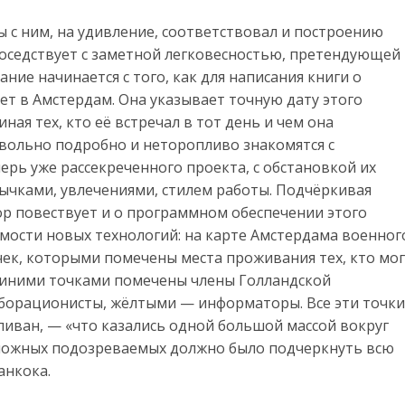
 с ним, на удивление, соответствовал и построению
соседствует с заметной легковесностью, претендующей
ние начинается с того, как для написания книги о
т в Амстердам. Она указывает точную дату этого
иная тех, кто её встречал в тот день и чем она
овольно подробно и неторопливо знакомятся с
рь уже рассекреченного проекта, с обстановкой их
вычками, увлечениями, стилем работы. Подчёркивая
ор повествует и о программном обеспечении этого
мости новых технологий: на карте Амстердама военног
к, которыми помечены места проживания тех, кто мог
Синими точками помечены члены Голландской
аборационисты, жёлтыми — информаторы. Все эти точки
лливан, — «что казались одной большой массой вокруг
зможных подозреваемых должно было подчеркнуть всю
анкока.