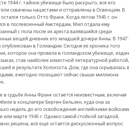
сте 1944 г. тайное убежище было раскрыто, все его
тели схвачены нацистами и отправлены в Освенцим. В
остался только Отто Франк. Когда летом 1945 г. он
лся в послевоенный Амстердам, Мип отдала ему
анный с пола после их ареста валявшийся среди
нных вещей дневник его младшей дочери Анны. В 1947 г
 опубликован в Голландии. Сегодня её хроника того
ни, которое она провела в голландском убежище, изда
языках, став наиболее известной литературной работой,
шей в результате Холокоста. Дом, где она скрывалась 
рдаме, ежегодно посещают сейчас свыше миллиона
к.
е в судьбе Анны Франк остаётся неизвестным, включая
ибели в концлагере Берген-Бельзен, куда она за
лько недель до его освобождения английскими войскам
 или марте 1945 г. Однако самой стойкой загадкой,
давно решена, всё ещё остаётся дискуссионный вопрос: