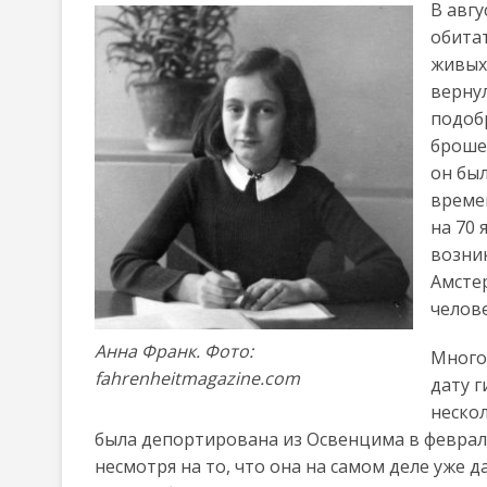
В авгу
обита
живых 
верну
подобр
броше
он был
време
на 70 
возник
Амсте
челове
Анна Франк. Фото:
Много
fahrenheitmagazine.com
дату г
неско
была депортирована из Освенцима в феврале
несмотря на то, что она на самом деле уже 