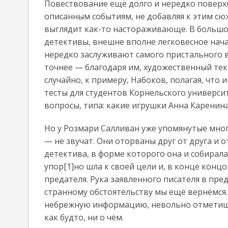
Повествование ещё долго и нередко поверх
описанным событиям, не добавляя к этим сюж
выглядит как-то настораживающе. В больш
детективы, внешне вполне легковесное начал
нередко заслуживают самого пристального в
точнее — благодаря им, художественный текс
случайно, к примеру, Набоков, полагая, что
тесты для студентов Корнельского университ
вопросы, типа: какие игрушки Анна Каренина 
Но у Розмари Салливан уже упомянутые мног
— не звучат. Они оторваны друг от друга и о
детектива, в форме которого она и собирала
упор[1]но шла к своей цели и, в конце конц
предателя. Рука заявленного писателя в пре
странному обстоятельству мы ещё вернёмся. 
небрежную информацию, невольно отметишь, 
как будто, ни о чём.