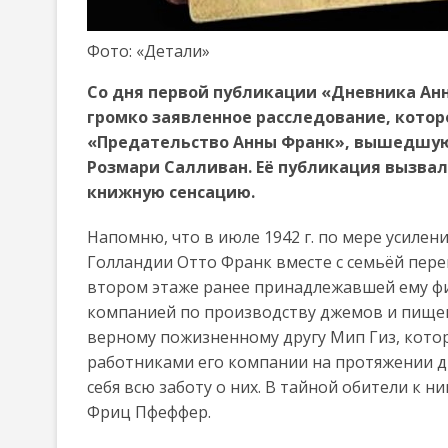
Фото: «Детали»
Со дня первой публикации «Дневника Анн
громко заявленное расследование, которо
«Предательство Анны Франк», вышедшую 
Розмари Салливан. Её публикация вызва
книжную сенсацию.
Напомню, что в июле 1942 г. по мере усилен
Голландии Отто Франк вместе с семьёй пер
втором этаже ранее принадлежавшей ему ф
компанией по производству джемов и пищев
верному пожизненному другу Мип Гиз, кото
работниками его компании на протяжении дв
себя всю заботу о них. В тайной обители к н
Фриц Пфеффер.