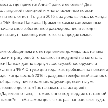
о место, где прячется Анна Франк и её семья? Два
олландской полицией и многочисленные поиски
на него ответ. Тогда в 2016 г. за дело взялась команда
а ФБР Винси Панкока. Применяя самые современные
начали своё собственное расследование и сегодня
 назовут, наконец, имя того, кто предал семью
ким сообщением и с нетерпением дожидались начала
ой же интригующей тональности ведущий начал столь
си Панкок давно вернул своё служебное оружие и
агента ФБР. Он уже два года, как пребывал на пенсии и
е, когда весной 2016 г. раздался телефонный звонок о
ообщал ему нечто важное: «Дружище, если ты уже
астоящее дело…». «Так началась эта история?», —
 «Да, именно так», — оживлённо подтвердил отставной
пляже?» — «На самом деле я как раз направлялся туда,