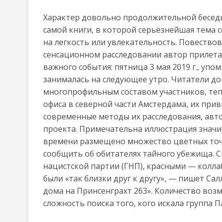
Характер довольно продолжительной беседы
самой книги, в которой серьёзнейшая тема 
на легкость или увлекательность. Повествова
сенсационном расследовании автор прилетае
важного события: пятница 3 мая 2019 г., упом
занималась на следующее утро. Читатели д
многопрофильным составом участников, тепе
офиса в северной части Амстердама, их при
современные методы их расследования, авт
проекта. Примечательна иллюстрация значи
времени размещено множество цветных точе
сообщить об обитателях тайного убежища. 
нацистской партии (ГНП), красными — колл
были «так близки друг к другу», — пишет Са
дома на Принсенграхт 263». Количество во
сложность поиска того, кого искала группа П