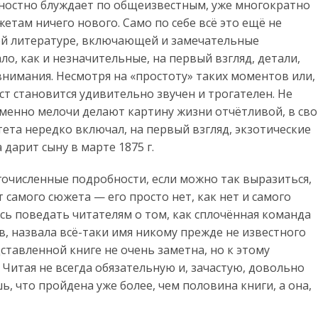
ностно блуждает по общеизвестным, уже многократно
етам ничего нового. Само по себе всё это ещё не
ой литературе, включающей и замечательные
о, как и незначительные, на первый взгляд, детали,
нимания. Несмотря на «простоту» таких моментов или,
т становится удивительно звучен и трогателен. Не
 именно мелочи делают картину жизни отчётливой, в св
ета нередко включал, на первый взгляд, экзотические
дарит сыну в марте 1875 г.
очисленные подробности, если можно так выразиться,
т самого сюжета — его просто нет, как нет и самого
сь поведать читателям о том, как сплочённая команда
ов, назвала всё-таки имя никому прежде не известного
дставленной книге не очень заметна, но к этому
Читая не всегда обязательную и, зачастую, довольно
что пройдена уже более, чем половина книги, а она,