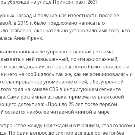
рь убежище на улице Принсенграхт 263?
урных наград и получившая известность после её
вой, в 2019 г. было предложено написать о
ыло заявлено, окончательно установило имя того, кто
алась Анна Франк.
ганизованная и безупречно поданная реклама,
вызвать к ней повышенный, почти ажиотажный,
амом расследовании, которое должно было произвести
ничего не сообщалось так же, как не афишировалась и
о спланированное упоминание о ней, с безупречной
этого года на канале CBS в интригующем сегменте
да. Сама рекламная вставка, примечательная своей
ющего детектива: «Прошло 75 лет после первой
 остаётся наиболее читаемой книгой в мире.
остранстве между надеждой и отчаянием, стал голосом 
. Но один вопрос до сих пор всё ещё остаётся без