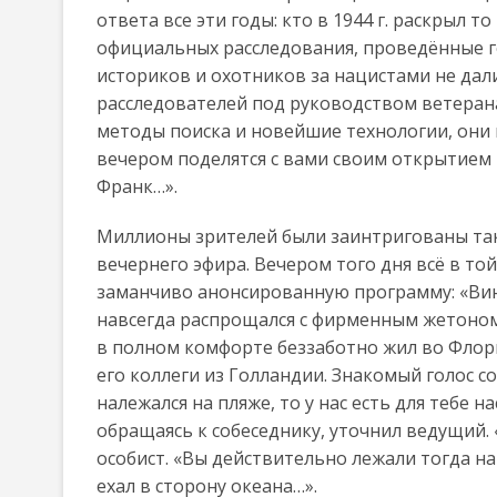
ответа все эти годы: кто в 1944 г. раскрыл т
официальных расследования, проведённые г
историков и охотников за нацистами не дали 
расследователей под руководством ветеран
методы поиска и новейшие технологии, они 
вечером поделятся с вами своим открытием и
Франк…».
Миллионы зрителей были заинтригованы та
вечернего эфира. Вечером того дня всё в т
заманчиво анонсированную программу: «Вин
навсегда распрощался с фирменным жетоном 
в полном комфорте беззаботно жил во Флорид
его коллеги из Голландии. Знакомый голос с
належался на пляже, то у нас есть для тебе н
обращаясь к собеседнику, уточнил ведущий.
особист. «Вы действительно лежали тогда на 
ехал в сторону океана…».