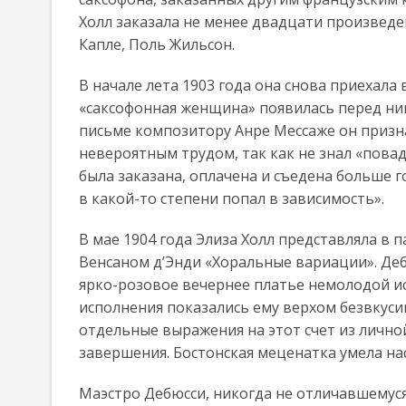
Холл заказала не менее двадцати произвед
Капле, Поль Жильсон.
В начале лета 1903 года она снова приехала
«саксофонная женщина» появилась перед ним
письме композитору Анре Мессаже он призна
невероятным трудом, так как не знал «повадо
была заказана, оплачена и съедена больше го
в какой-то степени попал в зависимость».
В мае 1904 года Элиза Холл представляла в 
Венсаном д’Энди «Хоральные вариации». Деб
ярко-розовое вечернее платье немолодой и
исполнения показались ему верхом безвкус
отдельные выражения на этот счет из лично
завершения. Бостонская меценатка умела на
Маэстро Дебюсси, никогда не отличавшемус