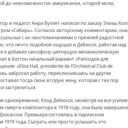
ой до невозможности» американки, «старой моли,
ор и педагог Анри Вуллет написал по заказу Элизы Хол
тром «Сибирь». Согласно авторскому комментарию, она
 ссыльных с их «воспоминаниями о прежней радостной
о, что нечто подобное ощущал и Дебюсси, работая над
вке я добавил саксофону шепчущую меланхолическую
слал в Бостон начальный вариант «Рапсодии для
ие: «Elisa Hall, presidente de l’Orchestral Club de
новь забросил работу, переключившись на другие
оставил тогда свою вторую жену, которая с тех пор
ки застрелиться.
лая одновременно. Клод Дебюсси, несмотря на все усилия
ле смерти композитора в 1918 году, она была завершен
-Дюкассом. Премьера состоялась в парижском
 1919 года. Сыграть или просто услышать это