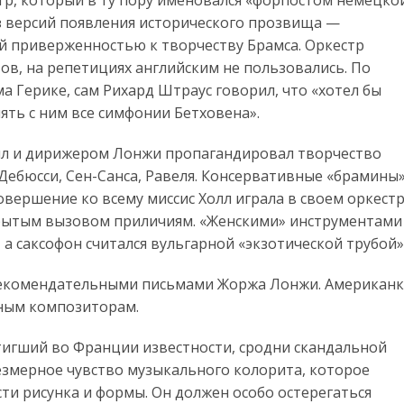
з версий появления исторического прозвища —
ой приверженностью к творчеству Брамса. Оркестр
ов, на репетициях английским не пользовались. По
а Герике, сам Рихард Штраус говорил, что «хотел бы
ять с ним все симфонии Бетховена».
Холл и дирижером Лонжи пропагандировал творчество
ебюсси, Сен-Санса, Равеля. Консервативные «брамины
овершение ко всему миссис Холл играла в своем оркест
ткрытым вызовом приличиям. «Женскими» инструментами
 а саксофон считался вульгарной «экзотической трубой»
с рекомендательными письмами Жоржа Лонжи. Американ
тным композиторам.
стигший во Франции известности, сродни скандальной
езмерное чувство музыкального колорита, которое
ти рисунка и формы. Он должен особо остерегаться