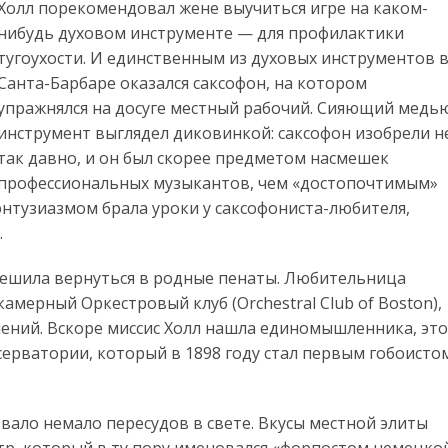
Холл порекомендовал жене выучиться игре на каком-
нибудь духовом инструменте — для профилактики
тугоухости. И единственным из духовых инструментов 
Санта-Барбаре оказался саксофон, на котором
упражнялся на досуге местный рабочий. Сияющий медь
инструмент выглядел диковинкой: саксофон изобрели н
так давно, и он был скорее предметом насмешек
профессиональных музыкантов, чем «достопочтимым»
энтузиазмом брала уроки у саксофониста-любителя,
.
а решила вернуться в родные пенаты. Любительница
амерный Оркестровый клуб (Orchestral Club of Boston),
ений. Вскоре миссис Холл нашла единомышленника, это
ерватории, который в 1898 году стал первым гобоисто
ало немало пересудов в свете. Вкусы местной элиты
тр, который в ту пору именовался «форпостом немецко