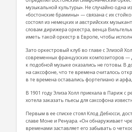
музыкальной культуры». Не случайно одна и
«бостонские брамины» — связана с их стойк
состоял из немецких и австрийских музыкант
словам дирижера оркестра, венца Вильгельм
иметь такой оркестр в Европе, чтобы исполн
Зато оркестровый клуб во главе с Элизой 
современных французских композиторов — Д
к подобной музыке оказались не готовы. В д
на саксофоне, что те времена считалось о
в те времена оставались фортепиано и арфа,
В 1901 году Элиза Холл приехала в Париж 
хотела заказать пьесы для саксофона извес
Первым в ее списке стоял Клод Дебюсси, до
славе Моне и Ренуара. «Он обнаруживает чр
временами заставляет его забывать о четкос