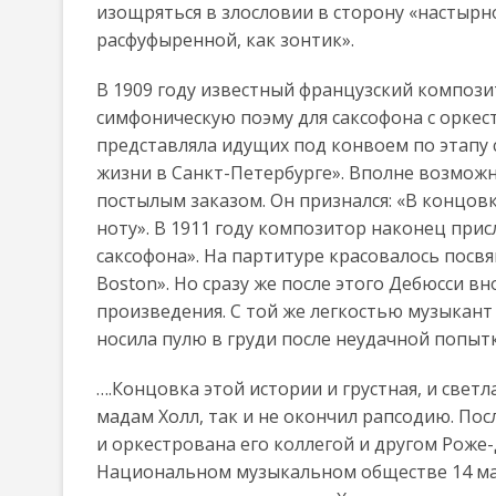
изощряться в злословии в сторону «настырн
расфуфыренной, как зонтик».
В 1909 году известный французский композит
симфоническую поэму для саксофона с оркес
представляла идущих под конвоем по этапу
жизни в Санкт-Петербурге». Вполне возможн
постылым заказом. Он признался: «В концо
ноту». В 1911 году композитор наконец при
саксофона». На партитуре красовалось посвящен
Boston». Но сразу же после этого Дебюсси в
произведения. С той же легкостью музыкант 
носила пулю в груди после неудачной попыт
….Концовка этой истории и грустная, и свет
мадам Холл, так и не окончил рапсодию. Пос
и оркестрована его коллегой и другом Роже
Национальном музыкальном обществе 14 мая