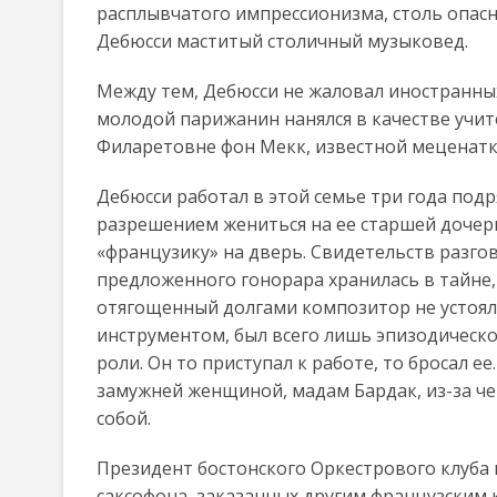
расплывчатого импрессионизма, столь опасн
Дебюсси маститый столичный музыковед.
Между тем, Дебюсси не жаловал иностранны
молодой парижанин нанялся в качестве учит
Филаретовне фон Мекк, известной меценатк
Дебюсси работал в этой семье три года подр
разрешением жениться на ее старшей дочери
«французику» на дверь. Свидетельств разгов
предложенного гонорара хранилась в тайне, 
отягощенный долгами композитор не устоял
инструментом, был всего лишь эпизодическо
роли. Он то приступал к работе, то бросал е
замужней женщиной, мадам Бардак, из-за чег
собой.
Президент бостонского Оркестрового клуба 
саксофона, заказанных другим французским 