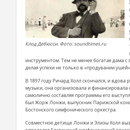
Клод Дебюсси. Фото: soundtimes.ru
инструментом. Тем не менее богатая дама с 
делая успехи не только в «продувании ушей»
В 1897 году Ричард Холл скончался, и вдов
музыки, она организовала и финансировала к
самолично составляя программы его выступл
был Жорж Лонжи, выпускник Парижской конс
Бостонского симфонического оркестра.
Совместное детище Лонжи и Элизы Холл вызв
определял Бостонский симфонический оркес