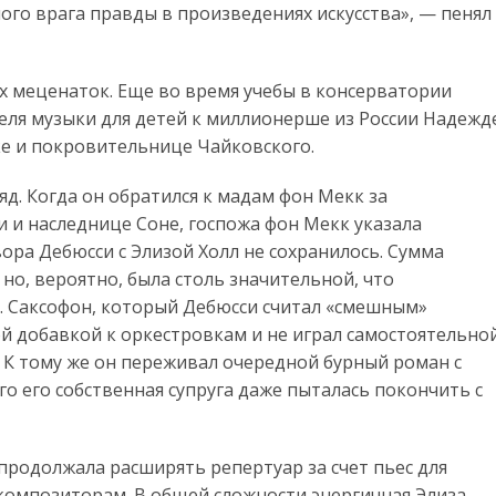
ого врага правды в произведениях искусства», — пенял
х меценаток. Еще во время учебы в консерватории
еля музыки для детей к миллионерше из России Надежд
е и покровительнице Чайковского.
яд. Когда он обратился к мадам фон Мекк за
 и наследнице Соне, госпожа фон Мекк указала
ора Дебюсси с Элизой Холл не сохранилось. Сумма
но, вероятно, была столь значительной, что
. Саксофон, который Дебюсси считал «смешным»
й добавкой к оркестровкам и не играл самостоятельно
е. К тому же он переживал очередной бурный роман с
о его собственная супруга даже пыталась покончить с
продолжала расширять репертуар за счет пьес для
композиторам. В общей сложности энергичная Элиза