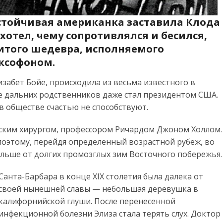
астойчивая американка заставила Клода
 хотел, чему сопротивлялся и бесился,
итого шедевра, исполняемого
ксофоном.
Элизабет Бойе, происходила из весьма известного в
ее дальних родственников даже стал президентом США.
 в обществе счастью не способствуют.
ским хирургом, профессором Ричардом Джоном Холлом.
поэтому, перейдя определенный возрастной рубеж, во
льше от долгих промозглых зим Восточного побережья
Санта-Барбара в конце XIX столетия была далека от
своей нынешней славы — небольшая деревушка в
калифорнийской глуши. После перенесенной
инфекционной болезни Элиза стала терять слух. Доктор