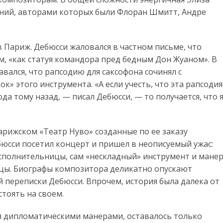
ений, авторами которых были Флоран Шмитт, Андре
 в Париж. Дебюсси жаловался в частном письме, что
, «как статуя командора пред бедным Дон Жуаном». В
вался, что рапсодию для саксофона сочинял с
к» этого инструмента. «А если учесть, что эта рапсодия
да тому назад, — писал Дебюсси, — то получается, что 
парижском «Театр Нуво» созданные по ее заказу
юсси посетил концерт и пришел в неописуемый ужас:
сполнительницы, сам «нескладный» инструмент и мане
ицы. Биографы композитора деликатно опускают
й переписки Дебюсси. Впрочем, история была далека от
стоять на своем.
я дипломатическими манерами, оставалось только