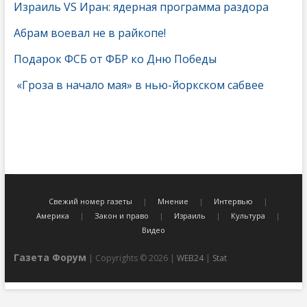
Израиль VS Иран: ядерная программа раздора
Абрам воевал не в райкопе!
Подарок ФСБ от ФБР ко Дню Победы
«Гроза в начало мая» в нью-йоркском сабвее
Свежий номер газеты
Мнение
Интервью
Америка
Закон и право
Израиль
Культура
Видео
Газета Форум
| Copyrights © 2026 |
WEB24
|
Stat