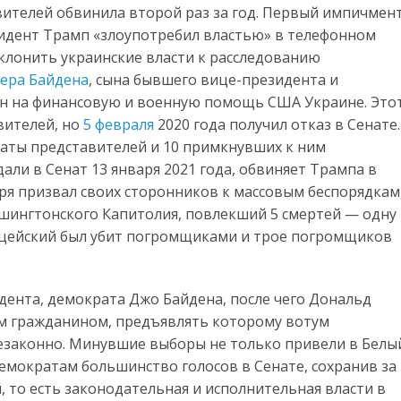
вителей обвинила второй раз за год. Первый импичмен
езидент Трамп «злоупотребил властью» в телефонном
клонить украинские власти к расследованию
ера Байдена
, сына бывшего вице-президента и
ен на финансовую и военную помощь США Украине. Это
вителей, но
5 февраля
2020 года получил отказ в Сенате.
аты представителей и 10 примкнувших к ним
дали в Сенат 13 января 2021 года, обвиняет Трампа в
аря призвал своих сторонников к массовым беспорядкам
ашингтонского Капитолия, повлекший 5 смертей — одну
ицейский был убит погромщиками и трое погромщиков
дента, демократа Джо Байдена, после чего Дональд
ым гражданином, предъявлять которому вотум
незаконно. Минувшие выборы не только привели в Белы
емократам большинство голосов в Сенате, сохранив за
 то есть законодательная и исполнительная власти в