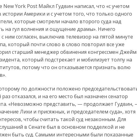
 New York Post Майкл Гудвин написал, что «с учетом
 истории Америки и с учетом того, что только одного
тели, которые смотрели начало второго суда над
ь на гул волнения и ощущение драмы». Ничего
я с ним согласен, выключив телевизор на пятой минуте
а, который почти слово в слово повторил все уже
овторил старший менеджер обвинения конгрессмен Джейм
резидента, который подстрекает и мобилизует толпу на
титутов, потому что он отказывается признать волю
в».
которому по должности положено председательствоват
 раз отказался, и на его место был назначен сенатор
нта. «Невозможно представить, — продолжает Гудвин, 
чение Лихи и присяжных, и председателем суда», хотя
тересов, чтобы считать такой суд незаконным. Для
 слушаний в Сенате был в основном подделкой и не
олжен быть суд. Самыми интересными были показанные