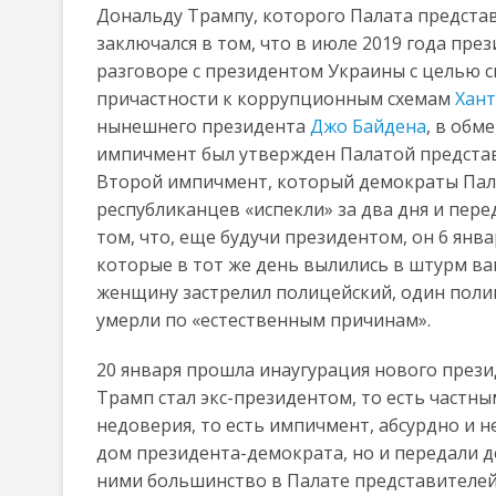
Дональду Трампу, которого Палата предста
заключался в том, что в июле 2019 года пр
разговоре с президентом Украины с целью с
причастности к коррупционным схемам
Хант
нынешнего президента
Джо Байдена
, в обм
импичмент был утвержден Палатой предста
Второй импичмент, который демократы Пал
республиканцев «испекли» за два дня и пере
том, что, еще будучи президентом, он 6 янв
которые в тот же день вылились в штурм в
женщину застрелил полицейский, один пол
умерли по «естественным причинам».
20 января прошла инаугурация нового прези
Трамп стал экс-президентом, то есть частн
недоверия, то есть импичмент, абсурдно и 
дом президента-демократа, но и передали д
ними большинство в Палате представителей,