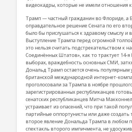
видеокадры, которые не имели отношения к
Трамп — частный гражданин во Флориде, а Б
оправдательное решение Сената по его вт
было бы прислушаться к здравому смыслу и в
Выступление Трампа перед огромной толпой
это нельзя считать подстрекательством к на
Соединённых Штатов», как то трактует 14-я
выборах, враждебность основных СМИ, заткн
Дональд Трамп остается очень популярным 
британской международной интернет-компани
проголосовали за Трампа в ноябре прошлого 
зарегистрированных республиканцев готовы 
сенатских республиканцев Митча Макконнелл
устраивает из опасений, что при такой попу
партийные оппортунисты или даже создать 
второе явление Дональда Трампа в любом по
спектакль второго импичмента, не удосужив