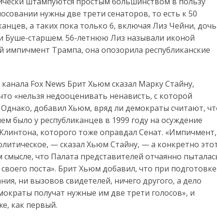
тически штампуются простым большинством в пользу
осовании нужны две трети сенаторов, то есть к 50
нцев, а таких пока только 6, включая Лиз Чейни, дочь
ри Буше-старшем. 56-летнюю Лиз называли иконой
ой импичмент Трампа, она опозорила республиканские
канала Fox News Брит Хьюм сказал Марку Стайну,
 что «нельзя недооценивать ненависть, с которой
 Однако, добавил Хьюм, вряд ли демократы считают, чт
ем было у республиканцев в 1999 году на осуждение
линтона, которого тоже оправдал Сенат. «Импичмент,
олитическое, — сказал Хьюм Стайну, — а конкретно это
 смысле, что Палата представителей отчаянно пыталас
о своего поста». Брит Хьюм добавил, что при подготовке
ия, ни вызовов свидетелей, ничего другого, а дело
емократы получат нужные им две трети голосов», и
е, как первый.