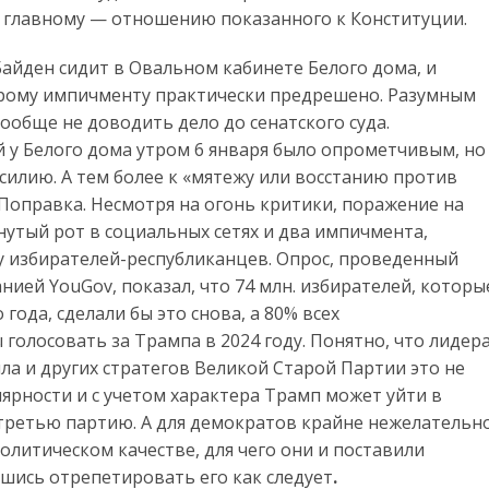
 главному — отношению показанного к Конституции.
айден сидит в Овальном кабинете Белого дома, и
орому импичменту практически предрешено. Разумным
ообще не доводить дело до сенатского суда.
 у Белого дома утром 6 января было опрометчивым, но
силию. А тем более к «мятежу или восстанию против
 Поправка. Несмотря на огонь критики, поражение на
утый рот в социальных сетях и два импичмента,
у избирателей-республиканцев. Опрос, проведенный
ей YouGov, показал, что 74 млн. избирателей, которы
года, сделали бы это снова, а 80% всех
голосовать за Трампа в 2024 году. Понятно, что лидер
а и других стратегов Великой Старой Партии это не
лярности и с учетом характера Трамп может уйти в
третью партию. А для демократов крайне нежелательн
литическом качестве, для чего они и поставили
шись отрепетировать его как следует
.