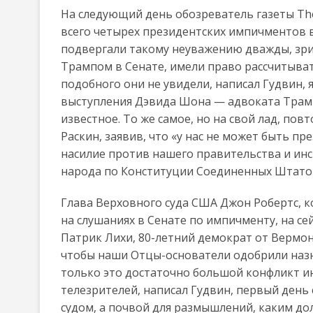
На следующий день обозреватель газеты The
всего четырех президентских импичментов в
подвергали такому неуважению дважды, зри
Трампом в Сенате, имели право рассчитыват
подобного они не увидели, написал Гудвин, 
выступления Дэвида Шона — адвоката Трамп
известное. То же самое, но на свой лад, п
Раскин, заявив, что «у нас не может быть п
насилие против нашего правительства и инс
народа по Конституции Соединенных Штато
Глава Верховного суда США Джон Робертс, 
на слушаниях в Сенате по импичменту, на сей
Патрик Лихи, 80-летний демократ от Вермо
чтобы наши Отцы-основатели одобрили назна
только это достаточно большой конфликт ин
телезрителей, написал Гудвин, первый день
судом, а почвой для размышлений, каким д