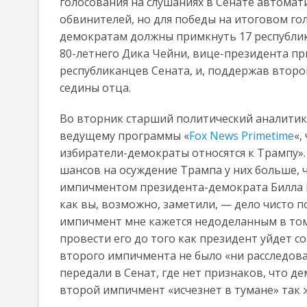
голосования на слушаниях в Сенате автома
обвинителей, но для победы на итоговом гол
демократам должны примкнуть 17 республика
80-летнего Дика Чейни, вице-президента п
республиканцев Сената, и, поддержав втор
седины отца.
Во вторник старший политический аналитик 
ведущему программы «
Fox News Primetime
«,
избиратели-демократы относятся к Трампу».
шансов на осуждение Трампа у них больше, ч
импичментом президента-демократа Билла К
как вы, возможно, заметили, — дело чисто п
импичмент мне кажется недоделанным в том
провести его до того как президент уйдет с
второго импичмента не было «ни расследован
передали в Сенат, где нет признаков, что д
второй импичмент «исчезнет в тумане» так ж