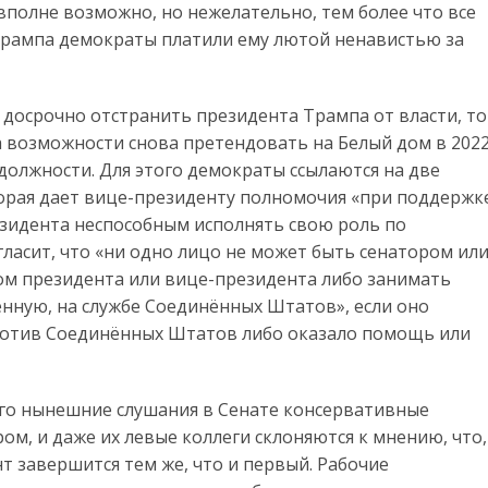
 вполне возможно, но нежелательно, тем более что все
Трампа демократы платили ему лютой ненавистью за
досрочно отстранить президента Трампа от власти, то
возможности снова претендовать на Белый дом в 202
олжности. Для этого демократы ссылаются на две
орая дает вице-президенту полномочия «при поддержк
зидента неспособным исполнять свою роль по
гласит, что «ни одно лицо не может быть сенатором ил
ом президента или вице-президента либо занимать
нную, на службе Соединённых Штатов», если оно
против Соединённых Штатов либо оказало помощь или
его нынешние слушания в Сенате консервативные
м, и даже их левые коллеги склоняются к мнению, что,
ент завершится тем же, что и первый. Рабочие