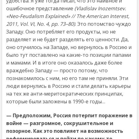
удобства. Я уже тогда писал, что это наивное и
ошибочное представление
(Vladislav Inozemtsev.
«Neo-Feudalism Explained» // The American Interest,
2011, Vol. VI, No. 4, pp. 73–80)
. Это потомство чуждо
Западу. Оно потребляет его продукты, но не
разделяет и не будет разделять его ценности. Да,
оно отучилось на Западе, но вернулось в Россию и
было тут поставлено на какие-то позиции папами
и мамами. И в итоге оно оказалось даже более
враждебно Западу — просто потому, что
познакомилось с ним, но его там не приняли. Эти
люди вернулись в Россию и стали делать карьеры
на тех же анти-меритократических принципах,
которые были заложены в 1990-е годы…
— Предположим, Россия потерпит поражение в
войне — разгромное, сокрушительное и
позорное. Как это повлияет на возможность
реформироваться и пойти по какому-то