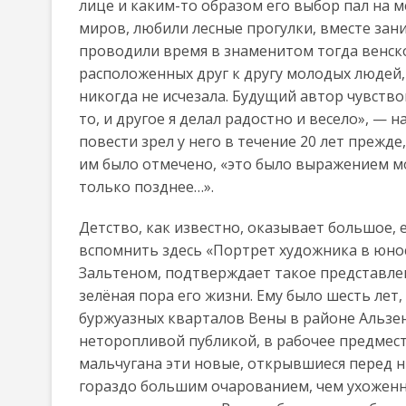
лице и каким-то образом его выбор пал на 
миров, любили лесные прогулки, вместе зан
проводили время в знаменитом тогда венском
расположенных друг к другу молодых людей,
никогда не исчезала. Будущий автор чувствов
то, и другое я делал радостно и весело», — н
повести зрел у него в течение 20 лет прежде
им было отмечено, «это было выражением м
только позднее…».
Детство, как известно, оказывает большое, 
вспомнить здесь «Портрет художника в юно
Зальтеном, подтверждает такое представлен
зелёная пора его жизни. Ему было шесть лет,
буржуазных кварталов Вены в районе Альзен
неторопливой публикой, в рабочее предмест
мальчугана эти новые, открывшиеся перед н
гораздо большим очарованием, чем ухоженно