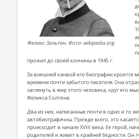
д
к
в
1
а
Феликс Зальтен. Фото: wikipedia.org
о
п
прожил до своей кончины в 1945 г.
За внешней канвой его биографии кроется 
времени почти забытого писателя. Она отра
заглянуть в мир этого человека, круг его м
Феликса Солтена.
Два из них, написанные почти в одно и то ж
автобиографичны. Прежде всего, это касаетс
происходит в начале XVIII века. Её герой, 
родителей и живёт в крайней бедности. Он т