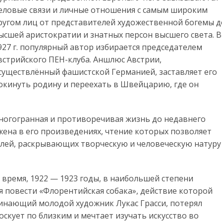
еловые связи и личные отношения с самым широким
ругом лиц от представителей художественной богемы д
ысшей аристократии и знатных персон высшего света. В
927 г. популярный автор избирается председателем
встрийского ПЕН-клуба. Аншлюс Австрии,
существлённый фашистской Германией, заставляет его
окинуть родину и переехать в Швейцарию, где он
многогранная и противоречивая жизнь до недавнего
жена в его произведениях, чтение которых позволяет
ыслей, раскрывающих творческую и человеческую натуру
е время, 1922 — 1923 годы, в наибольшей степени
я повести «Флорентийская собака», действие которой
начинающий молодой художник Лукас Грасси, потерял
оскует по близким и мечтает изучать искусство во