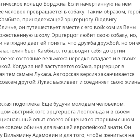
агическое кольцо Борджиа. Если начертанную на нём
ё человек превращается в собаку. Таким образом, геро
Камбизо, принадлежащей эрцгерцогу Людвигу.
личье, он путешествует вместе с его войском из Вены
ожественную школу. Эрцгерцог любит свою собаку, но,
и наглядно даёт ей понять, что дружба дружбой, но он е
 властелин бьёт Камбизо, то доводит себя до оргии
кое же состояние вельможа нередко впадает и в своих
ой. Когда за неё заступается собака, эрцгерцог в
ая тем самым Лукаса. Авторская версия заканчивается
 совсем другой: Лукас выживает и соединяет свою жизн
еская подоплёка. Ещё будучи молодым человеком,
ицом австрийского эрцгерцога Леопольда и в своём
оциональный опыт своего общения со старшим сыном
 не совсем обычна для высшей европейской знати. Он
у Вильямину Адамовин и для того, чтобы жениться на