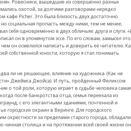
меня». Ровесники, вышедшие из совершенно разных
имались охотой, за долгими разговорами нередко
 кафе Piсher. Это была близость двух достаточно
 но социальная пропасть между ними, тем не менее,
ал себя одновременно в двух обличьях: друга и слуги. «
аписал он в упомянутом эссе. По его словам, замысел это
, чем он осмелился написать и доверить её читателю. Ка
оей собственной юности, которую я стал понимать
едва ли не решающее, влияние на художника. (Как не
сти» Джеймса Джойса). И путь, пройденный Феликсом
ие о той роли, которую играет в судьбе человека сама
 когда после банкротства отца, семья переехала из
граунд, с его элегантными зданиями, почтенной и
ье городских окраин в Веринге. Для городского
им окрестности за пределами старого города, обладали
 чинная столица и на протяжении всей своей жизни он