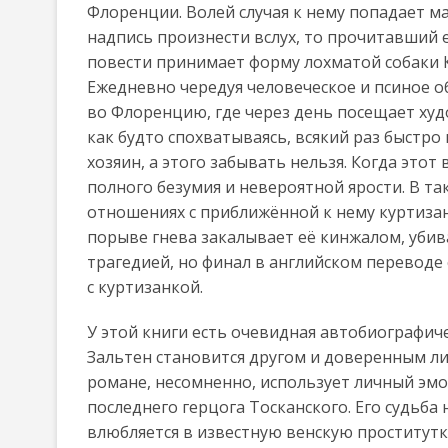
Флоренции. Волей случая к нему попадает м
надпись произнести вслух, то прочитавший е
повести принимает форму лохматой собаки 
Ежедневно чередуя человеческое и псиное об
во Флоренцию, где через день посещает худ
как будто спохватываясь, всякий раз быстро 
хозяин, а этого забывать нельзя. Когда этот
полного безумия и невероятной ярости. В та
отношениях с приближённой к нему куртизанк
порыве гнева закалывает её кинжалом, убив
трагедией, но финал в английском переводе
с куртизанкой.
У этой книги есть очевидная автобиографич
Зальтен становится другом и доверенным л
романе, несомненно, использует личный эм
последнего герцога Тосканского. Его судьба
влюбляется в известную венскую проститутк