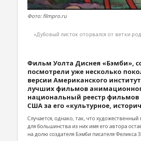
Фото: filmpro.ru
«Дубовый листок оторвался от ветки р
Фильм Уолта Диснея «Бэмби», соз
посмотрели уже несколько поко
версии Американского института
лучших фильмов анимационного
национальный реестр фильмов д
США за его «культурное, истори
Случается, однако, так, что художественны
для большинства из них имя его автора оста
на долю создателя Бэмби писателя Феликса З