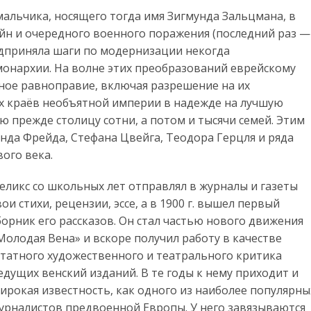
альчика, носящего тогда имя Зигмунда Зальцмана, в
войн и очередного военного поражения (последний раз —
едприняла шаги по модернизации некогда
онархии. На волне этих преобразований еврейскому
лное равноправие, включая разрешение на их
ех краёв необъятной империи в надежде на лучшую
ю прежде столицу сотни, а потом и тысячи семей. Этим
нда Фрейда, Стефана Цвейга, Теодора Герцля и ряда
ого века.
еликс со школьных лет отправлял в журналы и газеты
вои стихи, рецензии, эссе, а в 1900 г. вышел первый
борник его рассказов. Он стал частью нового движения
Молодая Вена» и вскоре получил работу в качестве
татного художественного и театрального критика
едущих венский изданий. В те годы к нему приходит и
ирокая известность, как одного из наиболее популярны
урналистов предвоенной Европы. У него завязываются