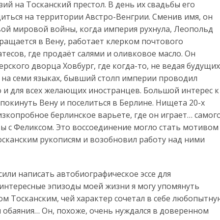
зий на Тосканский престол. В день их свадьбы его
иться на территории Австро-Венгрии. Сменив имя, он
ой мировой войны, когда империя рухнула, Леопольд
ращается в Вену, работает клерком почтового
тесов, где продаёт салями и оливковое масло. Он
ерского дворца Ховбург, где когда-то, не ведая будущих
я на семи языках, бывший столп империи проводил
о и для всех желающих иностранцев. Большой интерес к
покинуть Вену и поселиться в Берлине. Нищета 20-х
изкопробное берлинское варьете, где он играет… самог
ты с Феликсом. Это воссоединение могло стать мотивом
тосканским рукописям и возобновил работу над ними
сили написать автобиографическое эссе для
 интересные эпизоды моей жизни я могу упомянуть
гом Тосканским, чей характер сочетал в себе любопытну
и обаяния… Он, похоже, очень нуждался в доверенном