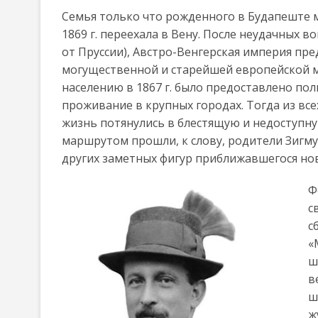
Семья только что рожденного в Будапеште м
1869 г. переехала в Вену. После неудачных 
от Пруссии), Австро-Венгерская империя пр
могущественной и старейшей европейской м
населению в 1867 г. было предоставлено по
проживание в крупных городах. Тогда из вс
жизнь потянулись в блестящую и недоступну
маршрутом прошли, к слову, родители Зигму
других заметных фигур приближавшегося нов
Ф
с
с
«
ш
в
ш
ж