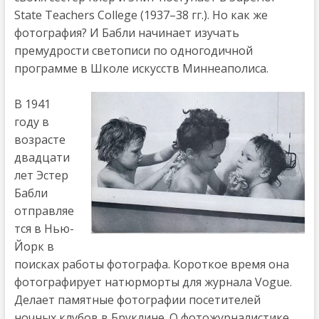
State Teachers College (1937–38 гг.). Но как же
фотография? И Бабли начинает изучать
премудрости светописи по одногодичной
программе в Школе искусств Миннеаполиса.
В 1941
году в
возрасте
двадцати
лет Эстер
Бабли
отправляе
тся в Нью-
Йорк в
поисках работы фотографа. Короткое время она
фотографирует натюрморты для журнала Vogue.
Делает памятные фотографии посетителей
ночных клубов в Бруклине. О фотожурналистике