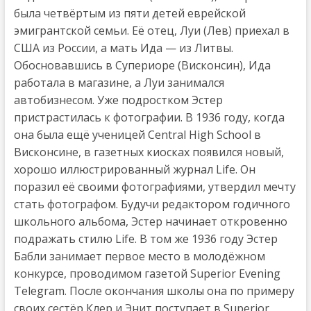
была четвёртым из пяти детей еврейской
эмигрантской семьи. Её отец, Луи (Лев) приехал в
США из России, а мать Ида — из Литвы.
Обосновавшись в Супериоре (Висконсин), Ида
работала в магазине, а Луи занимался
автобизнесом. Уже подростком Эстер
пристрастилась к фотографии. В 1936 году, когда
она была ещё ученицей Central High School в
Висконсине, в газетных киосках появился новый,
хорошо иллюстрированный журнал Life. Он
поразил её своими фотографиями, утвердил мечту
стать фотографом. Будучи редактором годичного
школьного альбома, Эстер начинает откровенно
подражать стилю Life. В том же 1936 году Эстер
Бабли занимает первое место в молодёжном
конкурсе, проводимом газетой Superior Evening
Telegram. После окончания школы она по примеру
своих сестёр Клер и Энит поступает в Superior