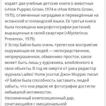
издаёт две учебные детские книги о животных
(«How Puppies Grow»,1974 и «How Kittens Grow»,
1975), отмеченные наградами и переведённые на
испанский и голландский языки. Её третья книга
была посвящена макрофотографии растений,
выращенных в своей квартире («Mysterious
Presence», 1979).
У Эстер Бабли было очень трепетное восприятие
окружающих её людей — непосредственное,
неприукрашенное, обманчиво простое, какое
может быть лишь у художника, влюблённого в
свои объекты. В год её смерти от рака редактор
журнала Ladies’ Home Journal Джон Моррис писал:
«У Бабли была способность заставить людей
забыть, что она рядом; её фотографии достигли
небывалой интимности».
Несомненный композиционный дар,
сочетающийся с эмоциональной