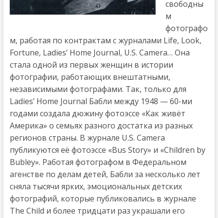
свободны
м
фотографо
м, работая по контрактам с журналами Life, Look,
Fortune, Ladies’ Home Journal, U.S. Camera… Она
стала одной из первых женщин в истории
фотографии, работающих внештатными,
независимыми фотографами. Так, только для
Ladies’ Home Journal Бабли между 1948 — 60-ми
годами создала дюжину фотоэссе «Как живёт
Америка» о семьях разного достатка из разных
регионов страны. В журнале U.S. Camera
публикуются её фотоэссе «Bus Story» и «Children by
Bubley». Работая фотографом в Федеральном
агенстве по делам детей, Бабли за несколько лет
сняла тысячи ярких, эмоциональных детских
фотографий, которые публиковались в журнале
The Child и более тридцати раз украшали его