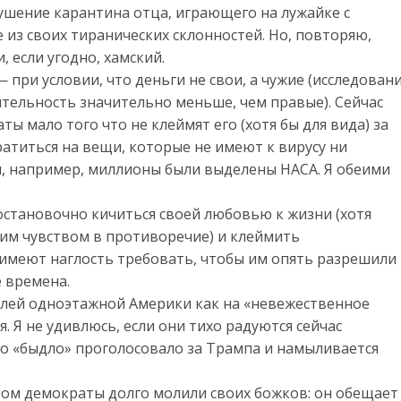
шение карантина отца, играющего на лужайке с
не из своих тиранических склонностей. Но, повторяю,
, если угодно, хамский.
при условии, что деньги не свои, а чужие (исследован
ительность значительно меньше, чем правые). Сейчас
ы мало того что не клеймят его (хотя бы для вида) за
атиться на вещи, которые не имеют к вирусу ни
, например, миллионы были выделены НАСА. Я обеими
остановочно кичиться своей любовью к жизни (хотя
этим чувством в противоречие) и клеймить
е имеют наглость требовать, чтобы им опять разрешили
е времена.
елей одноэтажной Америки как на «невежественное
. Я не удивлюсь, если они тихо радуются сейчас
о «быдло» проголосовало за Трампа и намыливается
ором демократы долго молили своих божков: он обещает