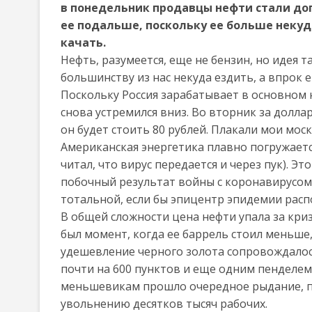
в понедельник продавцы нефти стали до
ее подальше, поскольку ее больше некуда
качать.
Нефть, разумеется, еще не бензин, но идея та
большинству из нас некуда ездить, а впрок е
Поскольку Россия зарабатывает в основном н
снова устремился вниз. Во вторник за доллар
он будет стоить 80 рублей. Плакали мои мос
Американская энергетика плавно погружается 
читал, что вирус передается и через пук). Э
побочный результат войны с коронавирусом 
тотальной, если бы эпицентр эпидемии распо
В общей сложности цена нефти упала за криз
был момент, когда ее баррель стоил меньше, ч
удешевление черного золота сопровождало
почти на 600 пунктов и еще одним пенделем
меньшевикам прошло очередное рыдание, по
увольнению десятков тысяч рабочих.