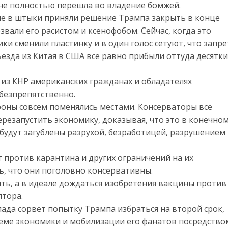
не полностью перешла во владение бомжей.
е в штыки приняли решение Трампа закрыть в конце
звали его расистом и ксенофобом. Сейчас, когда это
и сменили пластинку и в один голос сетуют, что запре
ъезда из Китая в США все равно прибыли оттуда десятки
 из КНР американских гражданах и обладателях
безпрепятственно.
ороны совсем поменялись местами. Консерваторы все
резапустить экономику, доказывая, что это в конечно
 будут загублены разрухой, безработицей, разрушением
 против карантина и других ограничений на их
сь, что они поголовно консервативны.
ть, а в идеале дождаться изобретения вакцины против
лтора.
ада сорвет попытку Трампа избраться на второй срок,
ъеме экономики и мобилизации его фанатов посредство