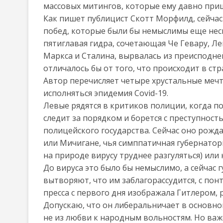
массовых митингов, которые ему давно при
Как пишет публицист Скотт Морфилд, сейчас
побед, которые были бы немыслимы еще неск
пятиглавая гидра, сочетающая Че Гевару, Ле
Маркса и Сталина, вырвалась из преисподней
отличалось бы от того, что происходит в стр
Автор перечисляет четыре хрустальные мечт
исполняться эпидемия Covid-19.
Левые рядятся в критиков полиции, когда п
следит за порядком и борется с преступност
полицейского государства. Сейчас оно рожд
или Мичигане, чья симппатичная губернаторш
на природе вирусу труднее разгуляться) или к
До вируса это было бы немыслимо, а сейчас 
вытворяют, что им заблагорассудится, с пон
пресса с первого дня изображала Гитлером, 
Допускаю, что он либеральничает в основно
не из любви к народным вольностям. Но важ