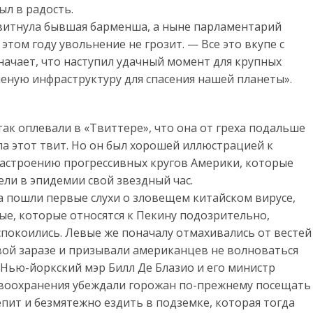
л в радость.
твитнула бывшая барменша, а ныне парламентарий
этом году увольнение не грозит. — Все это вкупе с
ачает, что наступил удачный момент для крупных
еную инфраструктуру для спасения нашей планеты».
так оплевали в «Твиттере», что она от греха подальше
ла этот твит. Но он был хорошей иллюстрацией к
астроению прогрессивных кругов Америки, которые
ели в эпидемии свой звездный час.
а пошли первые слухи о зловещем китайском вирусе,
ые, которые относятся к Пекину подозрительно,
спокоились. Левые же поначалу отмахивались от вестей
вой заразе и призывали американцев не волноваться
. Нью-йоркский мэр Билл Де Блазио и его министр
воохранения убеждали горожан по-прежнему посещать
пит и безмятежно ездить в подземке, которая тогда