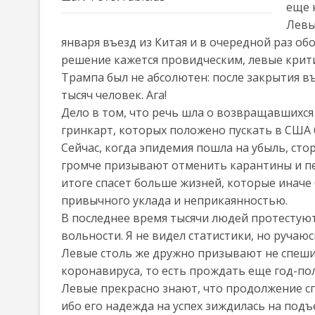
еще 
Левы
января въезд из Китая и в очередной раз обо
решение кажется провидческим, левые критик
Трампа был не абсолютен: после закрытия в
тысяч человек. Ага!
Дело в том, что речь шла о возвращавшихся
гринкарт, которых положено пускать в США 
Сейчас, когда эпидемия пошла на убыль, ст
громче призывают отменить карантины и пе
итоге спасет больше жизней, которые иначе
привычного уклада и неприкаянностью.
В последнее время тысячи людей протестуют
вольности. Я не видел статистики, но ручаю
Левые столь же дружно призывают не спеши
коронавируса, то есть прождать еще год-по
Левые прекрасно знают, что продолжение сп
ибо его надежда на успех зиждилась на под