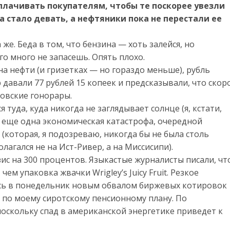
плачивать покупателям, чтобы те поскорее увезли
 стало девать, а нефтяники пока не перестали ее
 же. Беда в том, что бензина — хоть залейся, но
го много не запасешь. Опять плохо.
а нефти (и гризетках — но гораздо меньше), рубль
 давали 77 рублей 15 копеек и предсказывали, что скор
ковские гонорары.
туда, куда никогда не заглядывает солнце (я, кстати,
то еще одна экономическая катастрофа, очередной
(которая, я подозреваю, никогда бы не была столь
лагался не на Ист-Ривер, а на Миссисипи).
ис на 300 процентов. Языкастые журналисты писали, чт
ем упаковка жвачки Wrigley’s Juicy Fruit. Резкое
сь в понедельник новым обвалом биржевых котировок
 по моему сиротскому пенсионному плану. По
скольку спад в американской энергетике приведет к