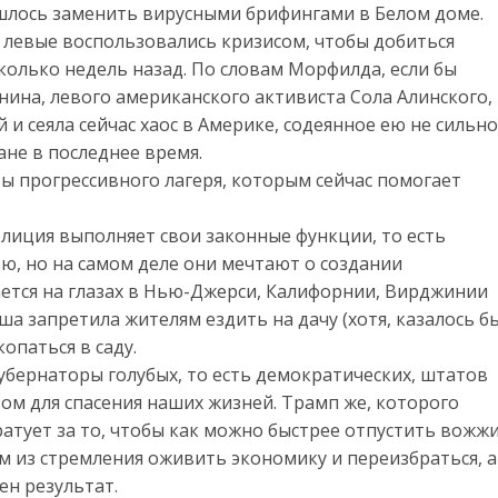
шлось заменить вирусными брифингами в Белом доме.
 левые воспользовались кризисом, чтобы добиться
олько недель назад. По словам Морфилда, если бы
нина, левого американского активиста Сола Алинского,
 и сеяла сейчас хаос в Америке, содеянное ею не сильно
ане в последнее время.
ы прогрессивного лагеря, которым сейчас помогает
олиция выполняет свои законные функции, то есть
ью, но на самом деле они мечтают о создании
ается на глазах в Нью-Джерси, Калифорнии, Вирджинии
а запретила жителям ездить на дачу (хотя, казалось бы
опаться в саду.
губернаторы голубых, то есть демократических, штатов
том для спасения наших жизней. Трамп же, которого
ратует за то, чтобы как можно быстрее отпустить вожжи
м из стремления оживить экономику и переизбраться, а
ен результат.