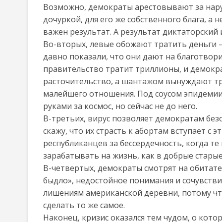
Возможно, демократы арестовывают за нару
дочуркой, для его же собственного блага, а 
важен результат. А результат диктаторский и
Во-вторых, левые обожают тратить деньги — 
давно показали, что они дают на благотвор
правительство тратит триллионы, и демократ
расточительство, а шантажом вынуждают тр
малейшего отношения. Под соусом эпидемии
руками за космос, но сейчас не до него.
В-третьих, вирус позволяет демократам без
скажу, что их страсть к абортам вступает с 
республиканцев за бессердечность, когда т
зарабатывать на жизнь, как в добрые стары
В-четвертых, демократы смотрят на обитат
быдло», недостойное понимания и сочувствия
лишениям американской деревни, потому чт
сделать то же самое.
Наконец, кризис оказался тем чудом, о кот