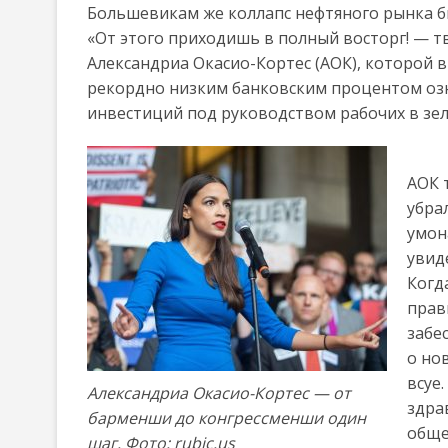
Большевикам же коллапс нефтяного рынка бы
«От этого приходишь в полный восторг! — 
Александриа Окасио-Кортес (АОК), которой в 
рекордно низким банковским процентом озн
инвестиций под руководством рабочих в зел
АОК 
убра
умон
увид
Когд
прав
забе
о но
всуе
Александриа Окасио-Кортес — от
здра
барменши до конгрессменши один
обще
шаг. Фото: rubic.us