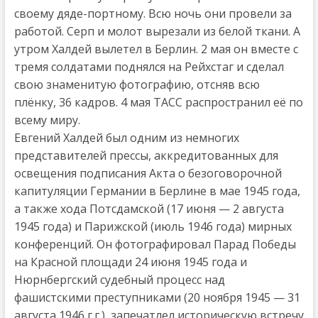
своему дяде-портному. Всю ночь они провели за
работой. Серп и молот вырезали из белой ткани. А
утром Халдей вылетел в Берлин. 2 мая он вместе с
тремя солдатами поднялся на Рейхстаг и сделал
свою знаменитую фотографию, отсняв всю
плёнку, 36 кадров. 4 мая ТАСС распространил её по
всему миру.
Евгений Халдей был одним из немногих
представителей прессы, аккредитованных для
освещения подписания Акта о безоговорочной
капитуляции Германии в Берлине в мае 1945 года,
а также хода Потсдамской (17 июня — 2 августа
1945 года) и Парижской (июль 1946 года) мирных
конференций. Он фотографировал Парад Победы
на Красной площади 24 июня 1945 года и
Нюрнбергский судебный процесс над
фашистскими преступниками (20 ноября 1945 — 31
августа 1946 г.г.), запечатлел историческую встречу