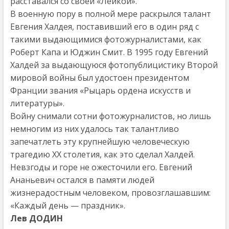
расставался со своей «Лейкой».
В военную пору в полной мере раскрылся талант
Евгения Халдея, поставивший его в один ряд с
такими выдающимися фотожурналистами, как
Роберт Капа и Юджин Смит. В 1995 году Евгений
Халдей за выдающуюся фотопублицистику Второй
мировой войны был удостоен президентом
Франции звания «Рыцарь ордена искусств и
литературы».
Войну снимали сотни фотожурналистов, но лишь
немногим из них удалось так талантливо
запечатлеть эту крупнейшую человеческую
трагедию ХХ столетия, как это сделал Халдей.
Невзгоды и горе не ожесточили его. Евгений
Ананьевич остался в памяти людей
жизнерадостным человеком, провозглашавшим:
«Каждый день — праздник».
Лев ДОДИН