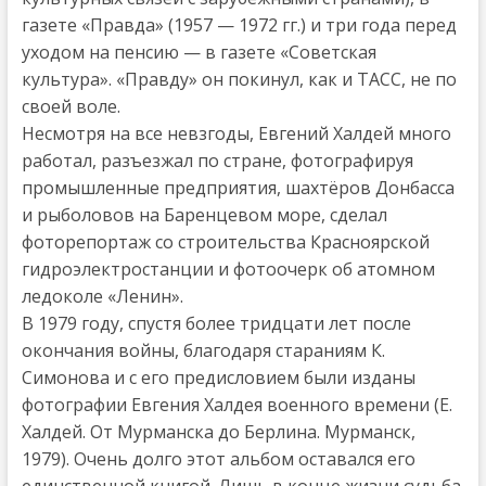
газете «Правда» (1957 — 1972 гг.) и три года перед
уходом на пенсию — в газете «Советская
культура». «Правду» он покинул, как и ТАСС, не по
своей воле.
Несмотря на все невзгоды, Евгений Халдей много
работал, разъезжал по стране, фотографируя
промышленные предприятия, шахтёров Донбасса
и рыболовов на Баренцевом море, сделал
фоторепортаж со строительства Красноярской
гидроэлектростанции и фотоочерк об атомном
ледоколе «Ленин».
В 1979 году, спустя более тридцати лет после
окончания войны, благодаря стараниям К.
Симонова и с его предисловием были изданы
фотографии Евгения Халдея военного времени (Е.
Халдей. От Мурманска до Берлина. Мурманск,
1979). Очень долго этот альбом оставался его
единственной книгой. Лишь в конце жизни судьба