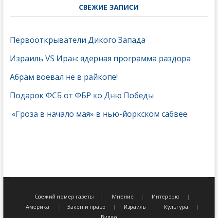
СВЕЖИЕ ЗАПИСИ
Первооткрыватели Дикого Запада
Израиль VS Иран: ядерная программа раздора
Абрам воевал не в райкопе!
Подарок ФСБ от ФБР ко Дню Победы
«Гроза в начало мая» в нью-йоркском сабвее
Свежий номер газеты
Мнение
Интервью
Америка
Закон и право
Израиль
Культура
Видео