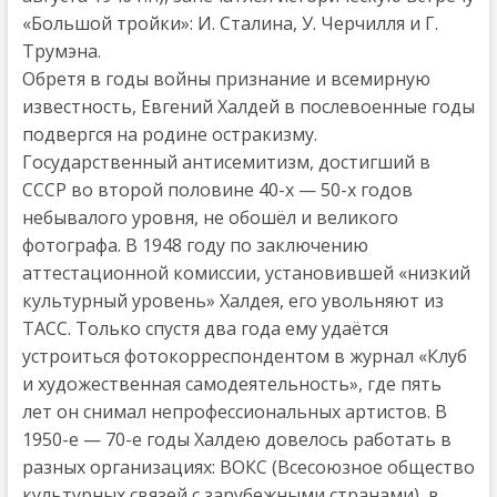
«Большой тройки»: И. Сталина, У. Черчилля и Г.
Трумэна.
Обретя в годы войны признание и всемирную
известность, Евгений Халдей в послевоенные годы
подвергся на родине остракизму.
Государственный антисемитизм, достигший в
СССР во второй половине 40-х — 50-х годов
небывалого уровня, не обошёл и великого
фотографа. В 1948 году по заключению
аттестационной комиссии, установившей «низкий
культурный уровень» Халдея, его увольняют из
ТАСС. Только спустя два года ему удаётся
устроиться фотокорреспондентом в журнал «Клуб
и художественная самодеятельность», где пять
лет он снимал непрофессиональных артистов. В
1950-е — 70-е годы Халдею довелось работать в
разных организациях: ВОКС (Всесоюзное общество
культурных связей с зарубежными странами), в