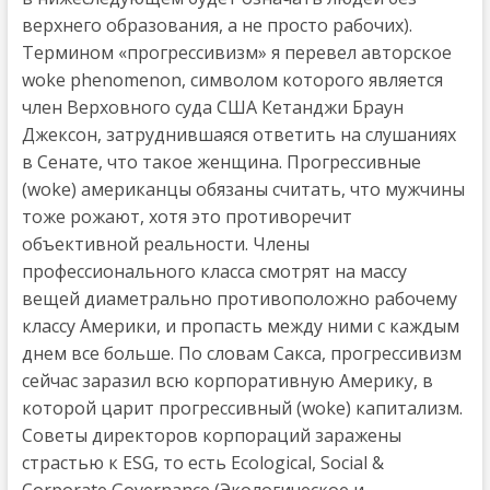
верхнего образования, а не просто рабочих).
Термином «прогрессивизм» я перевел авторское
woke phenomenon, символом которого является
член Верховного суда США Кетанджи Браун
Джексон, затруднившаяся ответить на слушаниях
в Сенате, что такое женщина. Прогрессивные
(woke) американцы обязаны считать, что мужчины
тоже рожают, хотя это противоречит
объективной реальности. Члены
профессионального класса смотрят на массу
вещей диаметрально противоположно рабочему
классу Америки, и пропасть между ними с каждым
днем все больше. По словам Сакса, прогрессивизм
сейчас заразил всю корпоративную Америку, в
которой царит прогрессивный (wokе) капитализм.
Советы директоров корпораций заражены
страстью к ESG, то есть Ecological, Social &
Corporate Governance (Экологическое и