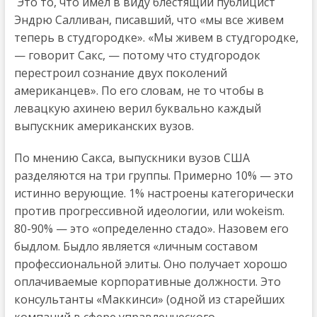
Это то, что имел в виду блестящий публицист
Эндрю Салливан, писавший, что «мы все живем
теперь в студгородке». «Мы живем в студгородке,
— говорит Сакс, — потому что студгородок
перестроил сознание двух поколений
американцев». По его словам, не то чтобы в
левацкую ахинею верил буквально каждый
выпускник американских вузов.
По мнению Сакса, выпускники вузов США
разделяются на три группы. Примерно 10% — это
истинно верующие. 1% настроены категорически
против прогрессивной идеологии, или wokeism.
80-90% — это «определенно стадо». Назовем его
быдлом. Быдло является «личным составом
профессиональной элиты. Оно получает хорошо
оплачиваемые корпоративные должности. Это
консультанты «Маккинси» (одной из старейших
компаний в сфере управленческого