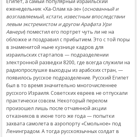
Египет, а самый популярный израильский
еженедельник «Ха-Олам ха-зе» (
основанный и
возглавляемый, кстати, известным впоследствии
левым экстремистом и другом Арафата Ури
Авнери
) поместил его портрет чуть ли не на
обложке и поздравил с прибытием. Это с той поры
в знаменитой ныне кузнице кадров для
израильских стартапов — подразделении
электронной разведки 8200, где всегда служили на
радиопрослушке выходцы из арабских стран, —
появилось русское подразделение. Русский Египет
был в то время значительно многочисленнее
русского Израиля. Советских евреев не отпускали
практически совсем. Некоторый перелом
произошел лишь после отчаянной акции
отказников в июне того же года — попытки
захвата самолета в аэропорту «Смольное» под
Ленинградом. А тогда русскоязычных солдат в