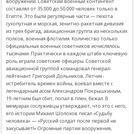
вооружений. Советский военный контингент
составлял от 35.000 до 50.000 человек только в
Египте. Это были регулярные части — пехота
сухопутная и морская, зенитно-ракетная дивизия
из трех бригад, авиационная группа из нескольких
полков, военная флотилия. Количество только
официальных военных советников исчислялось
тысячами. Практически в каждом штабе ключевую
роль играли советские офицеры. Советской
авиационной группой командовал генерал-
лейтенант Григорий Дольников. Летчик-
истребитель времен войны, воевал вместе с
легендарным асом Александром Покрышкиным,
19-летним был сбит, попал в плен, бежал. В
мемуарах сослуживцы утверждают, что это с него,
его истории Михаил Шолохов писал «Судьбу
человека» — «Русский солдат после первой не
закусывает!» Огромные партии вооружения,