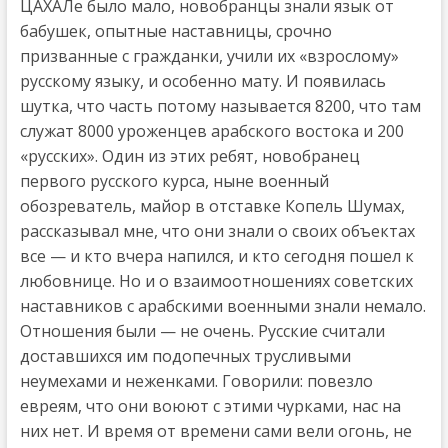
ЦАХАЛе было мало, новобранцы знали язык от
бабушек, опытные наставницы, срочно
призванные с гражданки, учили их «взрослому»
русскому языку, и особенно мату. И появилась
шутка, что часть потому называется 8200, что там
служат 8000 уроженцев арабского востока и 200
«русских». Один из этих ребят, новобранец
первого русского курса, ныне военный
обозреватель, майор в отставке Копель Шумах,
рассказывал мне, что они знали о своих объектах
все — и кто вчера напился, и кто сегодня пошел к
любовнице. Но и о взаимоотношениях советских
наставников с арабскими военными знали немало.
Отношения были — не очень. Русские считали
доставшихся им подопечных трусливыми
неумехами и неженками. Говорили: повезло
евреям, что они воюют с этими чурками, нас на
них нет. И время от времени сами вели огонь, не