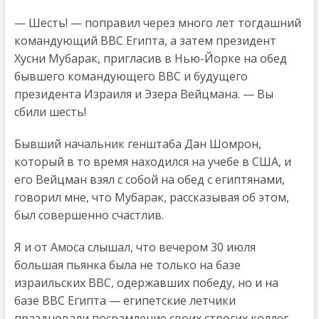
— Шесть! — поправил через много лет тогдашний
командующий ВВС Египта, а затем президент
Хусни Мубарак, пригласив в Нью-Йорке на обед
бывшего командующего ВВС и будущего
президента Израиля и Эзера Вейцмана. — Вы
сбили шесть!
Бывший начальник генштаба Дан Шомрон,
который в то время находился на учебе в США, и
его Вейцман взял с собой на обед с египтянами,
говорил мне, что Мубарак, рассказывая об этом,
был совершенно счастлив.
Я и от Амоса слышал, что вечером 30 июля
большая пьянка была не только на базе
израильских ВВС, одержавших победу, но и на
базе ВВС Египта — египетские летчики
праздновали посрамление своих строгих коллег,