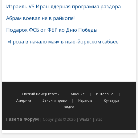
Израиль VS Иран: ядерная программа раздора
Абрам воевал не в райкопе!
Подарок ФСБ от ФБР ко Дню Победы
«Гроза в начало мая» в нью-йоркском сабвее
Свежий номер газеты
Мнение
Интервью
Америка
Закон и право
Израиль
Культура
Видео
Газета Форум
| Copyrights © 2026 |
WEB24
|
Stat