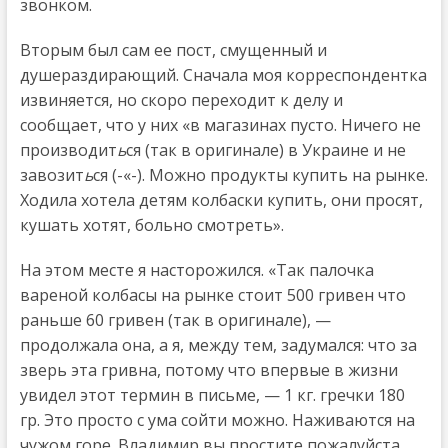
звонком.
Вторым был сам ее пост, смущенный и
душераздирающий. Сначала моя корреспондентка
извиняется, но скоро переходит к делу и
сообщает, что у них «в магазинах пусто. Ничего не
производит
ь
ся (так в оригинале) в Украине и не
завозит
ь
ся (-«-). Можно продукты купить на рынке.
Ходила хотела детям колбаски купить, они просят,
кушать хотят, больно смотреть».
На этом месте я насторожился. «Так палочка
вареной колбасы на рынке стоит 500 гривен что
раньше 60 гривен (так в оригинале), —
продолжала она, а я, между тем, задумался: что за
зверь эта гривна, потому что впервые в жизни
увидел этот термин в письме, — 1 кг. гречки 180
гр. Это просто с ума сойти можно. Наживаются на
чужом горе. Владимир вы простите пожалуйста