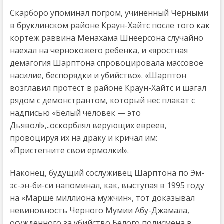
Скарборо упоминал погром, учиненный Черными
в бруклинском районе Краун-Хайтс после того как
кортеж раввина Менахама Шнеерсона случайно
наехал на чернокожего ребенка, и «яростная
демагогия Шарптона спровоцировала массовое
насилие, беспорядки и убийство». «Шарптон
возглавил протест в районе Краун-Хайтс и шагал
рядом с демонстрантом, который нес плакат с
надписью «Белый человек — это
Дьявол!»,..оскорблял верующих евреев,
провоцируя их на драку и кричал им:
«Пристегните свои ермолки!».
Наконец, будущий сослуживец Шарптона по Эм-
эс-эн-би-си напоминал, как, выступая в 1995 году
на «Марше миллиона мужчин», тот доказывал
невиновность Черного Мумии Абу-Джамала,
осужденного за убийство Белого полисмена в