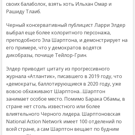
своих балаболок, взять хоть Ильхан Омар и
Рашиду Тлаиб.
Черный консервативный публицист Ларри Элдер
выбрал еще более колоритного персонажа,
преподобного Эла Шарптона, и демонстрирует на
его примере, что у демократов водятся
дикобразы, почище Тейлор-Грин.
Элдер приводит цитату из прогрессивного
журнала «Атлантик», писавшего в 2019 году, что
«демократы, баллотирующиеся в 2020 году, уже
вовсю обхаживают Шарптона…Шарптон
занимает особое место. Помимо Барака Обамы, в
стране нет столь известного или более
влиятельного Черного лидера. Шарптоновская
National Action Nеtwork имеет 100 отделений по
всей стране, а сам Шарптон вещает по будним