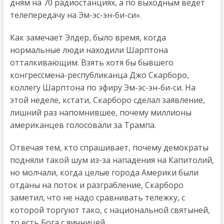
дням на 70 радиостанциях, а по выходным ведет
телепередачу на Эм-эс-эн-би-си».
Как замечает Элдер, было время, когда
нормальные люди находили Шарптона
отталкивающим. Взять хотя бы бывшего
конгрессмена-республиканца Джо Скарборо,
коллегу Шарптона по эфиру Эм-эс-эн-би-си. На
этой неделе, кстати, Скарборо сделал заявление,
лишний раз напомнившее, почему миллионы
американцев голосовали за Трампа.
Отвечая тем, кто спрашивает, почему демократы
подняли такой шум из-за нападения на Капитолий,
но молчали, когда целые города Америки были
отданы на поток и разграбление, Скарборо
заметил, что не надо сравнивать тележку, с
которой торгуют тако, с национальной святыней,
то есть Бога с яичницей.