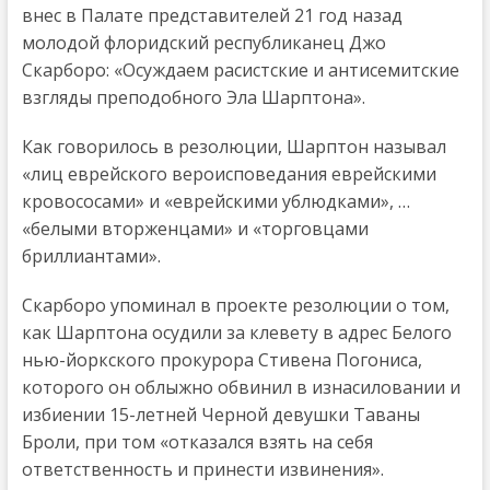
внес в Палате представителей 21 год назад
молодой флоридский республиканец Джо
Скарборо: «Осуждаем расистские и антисемитские
взгляды преподобного Эла Шарптона».
Как говорилось в резолюции, Шарптон называл
«лиц еврейского вероисповедания еврейскими
кровососами» и «еврейскими ублюдками», …
«белыми вторженцами» и «торговцами
бриллиантами».
Скарборо упоминал в проекте резолюции о том,
как Шарптона осудили за клевету в адрес Белого
нью-йоркского прокурора Стивена Погониса,
которого он облыжно обвинил в изнасиловании и
избиении 15-летней Черной девушки Таваны
Броли, при том «отказался взять на себя
ответственность и принести извинения».