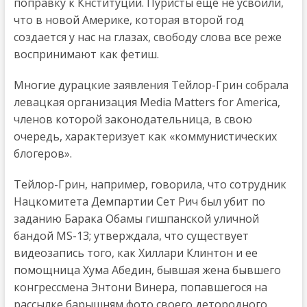
поправку к Кнституции. Пуристы еще не усвоили,
что в новой Америке, которая второй год
создается у нас на глазах, свободу слова все реже
воспринимают как фетиш.
Многие дурацкие заявления Тейлор-Грин собрала
левацкая организация Media Matters for America,
членов которой законодательница, в свою
очередь, характеризует как «коммунистических
блогеров».
Тейлор-Грин, например, говорила, что сотрудник
Нацкомитета Демпартии Сет Рич был убит по
заданию Барака Обамы гишпанской уличной
бандой MS-13; утверждала, что существует
видеозапись того, как Хиллари Клинтон и ее
помощница Хума Абедин, бывшая жена бывшего
конгрессмена Энтони Винера, попавшегося на
рассылке барышням фото своего детородного