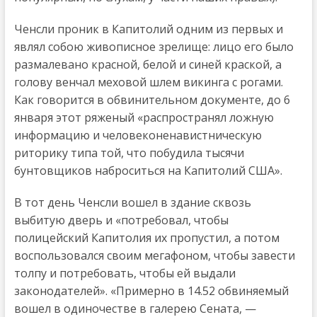
Ченсли проник в Капитолий одним из первых и
являл собою живописное зрелище: лицо его было
размалевано красной, белой и синей краской, а
голову венчал меховой шлем викинга с рогами.
Как говорится в обвинительном документе, до 6
января этот ряженый «распространял ложную
информацию и человеконенавистническую
риторику типа той, что побудила тысячи
бунтовщиков наброситься на Капитолий США».
В тот день Ченсли вошел в здание сквозь
выбитую дверь и «потребовал, чтобы
полицейский Капитолия их пропустил, а потом
воспользовался своим мегафоном, чтобы завести
толпу и потребовать, чтобы ей выдали
законодателей». «Примерно в 14.52 обвиняемый
вошел в одиночестве в галерею Сената, —