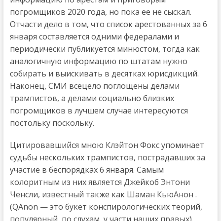
погромщиков 2020 года, но пока ее не сыскал.
Отчасти дело в том, что список арестованных за 6
января составляется одними федералами и
периодически публикуется минюстом, тогда как
аналогичную информацию по штатам нужно
собирать и выискивать в десятках юрисдикций.
Наконец, СМИ всецело поглощены делами
трампистов, а делами социально близких
погромщиков в лучшем случае интересуются
постольку поскольку.
Цитировавшийся мною Клэйтон Фокс упоминает
судьбы нескольких трампистов, пострадавших за
участие в беспорядках 6 января. Самым
колоритным из них является Джейкоб Энтони
Ченсли, известный также как Шаман КьюАнон .
(QAnon — это букет конспирологических теорий,
популярный, по слухам, у части наших правых).