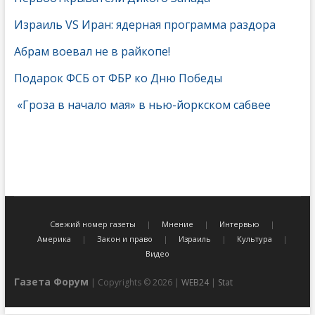
Израиль VS Иран: ядерная программа раздора
Абрам воевал не в райкопе!
Подарок ФСБ от ФБР ко Дню Победы
«Гроза в начало мая» в нью-йоркском сабвее
Свежий номер газеты
Мнение
Интервью
Америка
Закон и право
Израиль
Культура
Видео
Газета Форум
| Copyrights © 2026 |
WEB24
|
Stat