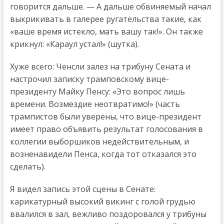
говорится дальше. — А дальше обвиняемый начал
выкрикивать в галерее ругательства такие, как
«ваше время истекло, мать вашу так!». Он также
крикнул: «Караул устал!» (шутка).
Хуже всего: Ченсли залез на трибуну Сената и
настрочил записку трамповскому вице-
президенту Майку Пенсу: «Это вопрос лишь
времени. Возмездие неотвратимо!» (часть
трампистов были уверены, что вице-президент
имеет право объявить результат голосования в
коллегии выборшиков недействительным, и
возненавидели Пенса, когда тот отказался это
сделать).
Я видел запись этой сцены в Сенате:
карикатурный высокий викинг с голой грудью
ввалился в зал, вежливо поздоровался у трибуны