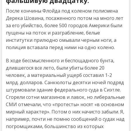
фальшивую двадцатку.
После кончины Флойда под коленом полисмена
Дерека Шовина, посаженного потом на много лет
за его убийство, более 500 городов Америки были
пущены на поток и разграбление, белые
институтки прилюдно омывали черным ноги, а
полиция вставала перед ними на одно колено.
В ходе бессмысленного и беспощадного бунта,
длившегося все лето, были убиты более 20
человек, а материальный ущерб составил 1-2
млрд. долларов. Санкюлоты десятки ночей подряд
штурмовали здание федерального суда в Сиэтле.
Сгорели сотни магазинов и лавок, но либеральные
СМИ отмечали, что «протесты» носят «в основном
мирный характер». Потом о них начисто забыли. Я,
например, почти не помню сообщений о судах над
погромщиками, большинство из которых