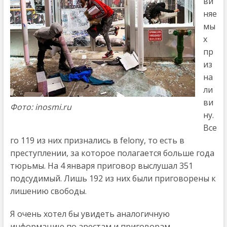
ви
няе
мы
х
пр
из
на
ли
ви
Фото: inosmi.ru
ну.
Все
го 119 из них признались в felony, то есть в
преступлении, за которое полагается больше года
тюрьмы. На 4 января приговор выслушал 351
подсудимый. Лишь 192 из них были приговорены к
лишению свободы.
Я очень хотел бы увидеть аналогичную
информацию по арестам и приговорам