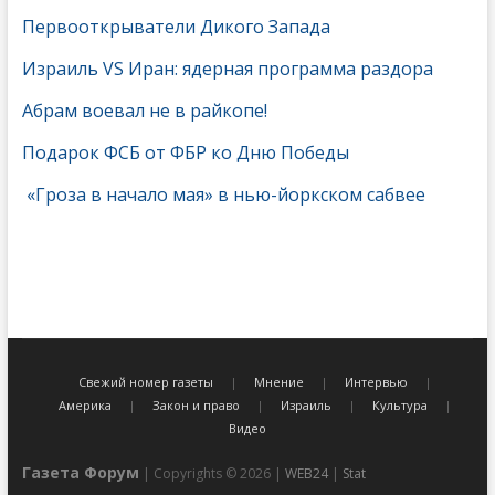
Первооткрыватели Дикого Запада
Израиль VS Иран: ядерная программа раздора
Абрам воевал не в райкопе!
Подарок ФСБ от ФБР ко Дню Победы
«Гроза в начало мая» в нью-йоркском сабвее
Свежий номер газеты
Мнение
Интервью
Америка
Закон и право
Израиль
Культура
Видео
Газета Форум
| Copyrights © 2026 |
WEB24
|
Stat