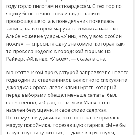
году горло пилотам и стюардессам. С тех пор по
ящику бесконечно гоняли видеозаписи
произошедшего, а в понедельник появилась
запись, на которой маруха покойника наносит
Альбе ножевые удары. «У них, что, у всех с собой
ножи?», — спросил я одну знакомую, которая как-
то провела неделю в городской тюрьме на
Райкерс-Айленде. «У всех», — сказала она.
Манхэттенской прокуратурой заправляет с нового
года один из ставленников валютного спекулянта
Джорджа Сороса, левак Элвин Брэгг, который
перед выборами обещал меньше сажать, был,
естественно, избран, поскольку Манхэттен
населен безумцами, и свое слово сдержал.
Поэтому я не удивился, что он пока не привлек
маруху покойника, порезавшую старика. «Мне бы
такую спутницу жизни», — даже взгрустнул я,