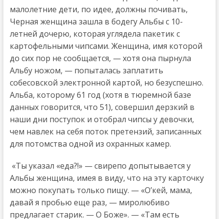
малолетние дети, по идее, должны почивать,
Черная женщина зашла в бодегу Альбы с 10-
летней дочерю, которая углядела пакетик с
картофельными чипсами. Женщина, имя которой
до сих пор не сообщается, — хотя она пырнула
Альбу ножом, — попыталась заплатить
собесовской электронной картой, но безуспешно.
Альба, которому 61 год (хотя в тюремной базе
данных говорится, что 51), совершил дерзкий в
наши дни поступок и отобрал чипсы у девочки,
чем навлек на себя поток претензий, записанных
для потомства одной из охранных камер.
«Ты указал «еда?!» — свирепо допытывается у
Альбы женщина, имея в виду, что на эту карточку
можно покупать только пищу. — «О’кей, мама,
давай я пробью еще раз, — миролюбиво
предлагает старик. — О Боже». — «Там есть