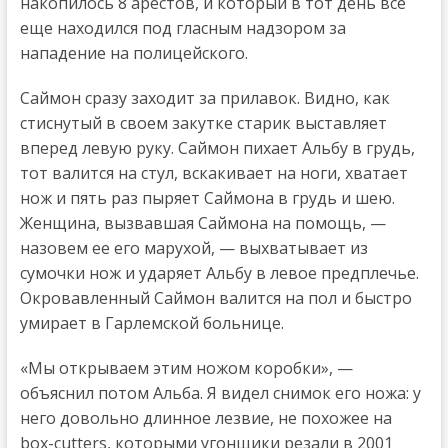
накопилось 8 арестов, и который в тот день все
еще находился под гласным надзором за
нападение на полицейского.
Саймон сразу заходит за прилавок. Видно, как
стиснутый в своем закутке старик выставляет
вперед левую руку. Саймон пихает Альбу в грудь,
тот валится на стул, вскакивает на ноги, хватает
нож и пять раз пыряет Саймона в грудь и шею.
Женщина, вызвавшая Саймона на помощь, —
назовем ее его марухой, — выхватывает из
сумочки нож и ударяет Альбу в левое предплечье.
Окровавленный Саймон валится на пол и быстро
умирает в Гарлемской больнице.
«Мы открываем этим ножом коробки», —
объяснил потом Альба. Я видел снимок его ножа: у
него довольно длинное лезвие, не похожее на
box-cutters, которыми угонщики резали в 2001