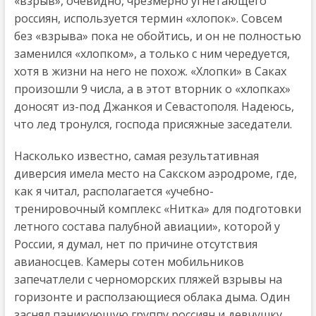
«взрыв», очевидно, чрезмерно угнетающего
россиян, используется термин «хлопок». Совсем
без «взрыва» пока не обойтись, и он не полностью
заменился «хлопком», а только с ним чередуется,
хотя в жизни на него не похож. «Хлопки» в Саках
произошли 9 числа, а в этот вторник о «хлопках»
доносят из-под Джанкоя и Севастополя. Надеюсь,
что лед тронулся, господа присяжные заседатели.
Насколько известно, самая результативная
диверсия имела место на Сакском аэродроме, где,
как я читал, располагается «учебно-
тренировочный комплекс «Нитка» для подготовки
летного состава палубной авиации», которой у
России, я думал, нет по причине отсутствия
авианосцев. Камеры сотен мобильников
запечатлели с черноморских пляжей взрывы на
горизонте и расползающиеся облака дыма. Один
заснял паникующую группу россиян и девчушку,