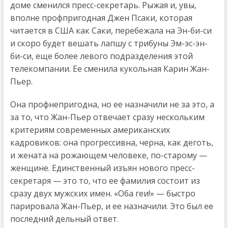
доме сменился пресс-секретарь. Рыжая и, увы,
вполне профпригодная Джен Псаки, которая
читается в США как Саки, перебежала на Эн-би-си
и скоро будет вешать лапшу с трибуны Эм-эс-эн-
би-си, еще более левого подразделения этой
телекомпании. Ее сменила кукольная Карин Жан-
Пьер.
Она профнепригодна, но ее назначили не за это, а
за то, что Жан-Пьер отвечает сразу нескольким
критериям современных американских
кадровиков: она прогрессивна, черна, как деготь,
и жената на рожающем человеке, по-старому —
женщине. Единственный изъян нового пресс-
секретаря — это то, что ее фамилия состоит из
сразу двух мужских имен. «Оба геи!» — быстро
парировала Жан-Пьер, и ее назначили. Это был ее
последний дельный ответ.