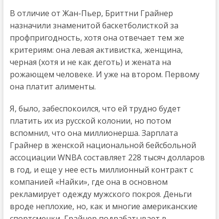
В отличие от Жан-Пьер, Бриттни Грайнер
назначили знаменитой баскетболисткой за
профпригодность, хотя она отвечает тем же
критериям: она левая активистка, женщина,
черная (хотя и не как деготь) и жената на
рожающем человеке. И уже на втором. Первому
она платит алименты.
Я, было, забеспокоился, что ей трудно будет
платить их из русской колонии, но потом
вспомнил, что она миллионерша. Зарплата
Грайнер в женской национальной бейсбольной
ассоциации WNBA составляет 228 тысяч долларов
в год, и еще у нее есть миллионный контракт с
компанией «Найки», где она в основном
рекламирует одежду мужского покроя. Деньги
вроде неплохие, но, как и многие американские
спортсменки, Грайнер подрабатывает в