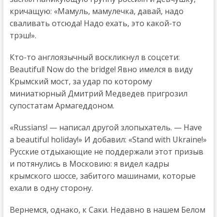
кричащую: «Мамуль, мамулечка, давай, надо
сваливать отсюда! Надо ехать, это какой-то
трэш!».
Кто-то англоязычный воскликнул в соцсети:
Beautiful! Now do the bridgе! Явно имелся в виду
Крымский мост, за удар по которому
миниатюрный Дмитрий Медведев пригрозил
супостатам Армагеддоном.
«Russians! — написал другой злопыхатель. — Have
a beautiful holiday!» И добавил: «Stand with Ukraine!»
Русские отдыхающие не поддержали этот призыв
и потянулись в Московию: я видел кадры
крымского шоссе, забитого машинами, которые
ехали в одну сторону.
Вернемся, однако, к Саки. Недавно в нашем Белом