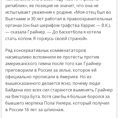
репаблик», ее позиция не значит, что она не
испытывает уважения к родине. «Моя отец был во
Вьетнаме и 30 лет работал в правоохранительных
органах (он был шерифом графства Харрис — В.К.),
— сказала Грайнер. — До баскетбола я хотела
стать копом. Я горжусь своей страной».
Ряд консервативных комменататоров
насмешливо вспомнили ее протесты против
американского гимна после того как Грайнер
приговорили в России за зелье, которое ей
официально прописали в Америке. Но из
вышесказанного делается ясно, почему люди
Байдена изо всех сил стараются выменять Грайнер
на Виктора Бута. Хотя сам бы я больше боролся за
бывшего морпеха Пола Уилера, который получил
в России 16 лет за шпионаж.