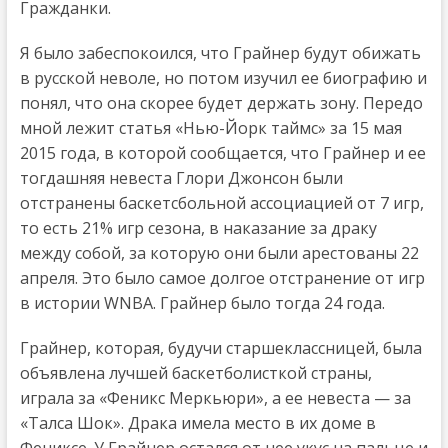
Гражданки.
Я было забеспокоился, что Грайнер будут обижать
в русской неволе, но потом изучил ее биографию и
понял, что она скорее будет держать зону. Передо
мной лежит статья «Нью-Йорк таймс» за 15 мая
2015 года, в которой сообщается, что Грайнер и ее
тогдашняя невеста Глори Джонсон были
отстранены баскетсбольной ассоциацией от 7 игр,
то есть 21% игр сезона, в наказание за драку
между собой, за которую они были арестованы 22
апреля. Это было самое долгое отстранение от игр
в истории WNBA. Грайнер было тогда 24 года.
Грайнер, которая, будучи старшеклассницей, была
объявлена лучшей баскетболисткой страны,
играла за «Феникс Меркьюри», а ее невеста — за
«Талса Шок». Драка имела место в их доме в
Фениксе. У Грайнер остался от нее укус на пальце и