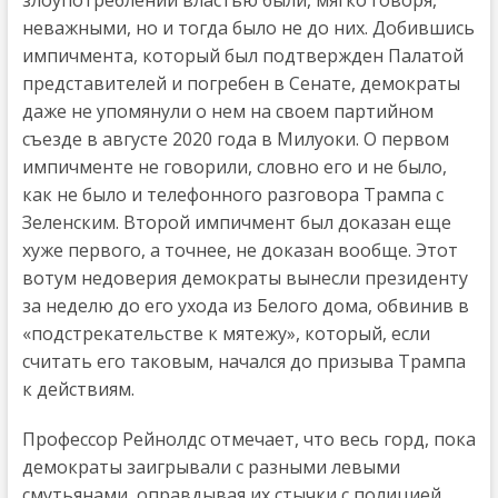
неважными, но и тогда было не до них. Добившись
импичмента, который был подтвержден Палатой
представителей и погребен в Сенате, демократы
даже не упомянули о нем на своем партийном
съезде в августе 2020 года в Милуоки. О первом
импичменте не говорили, словно его и не было,
как не было и телефонного разговора Трампа с
Зеленским. Второй импичмент был доказан еще
хуже первого, а точнее, не доказан вообще. Этот
вотум недоверия демократы вынесли президенту
за неделю до его ухода из Белого дома, обвинив в
«подстрекательстве к мятежу», который, если
считать его таковым, начался до призыва Трампа
к действиям.
Профессор Рейнолдс отмечает, что весь горд, пока
демократы заигрывали с разными левыми
смутьянами, оправдывая их стычки с полицией,