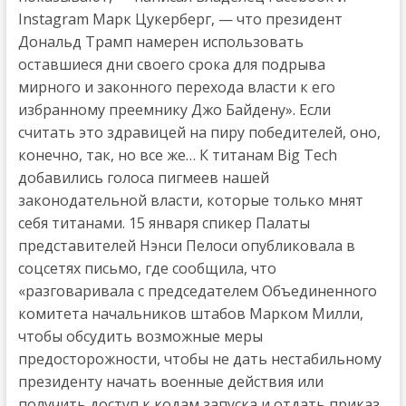
Instagram Марк Цукерберг, — что президент
Дональд Трамп намерен использовать
оставшиеся дни своего срока для подрыва
мирного и законного перехода власти к его
избранному преемнику Джо Байдену». Если
считать это здравицей на пиру победителей, оно,
конечно, так, но все же… К титанам Big Tech
добавились голоса пигмеев нашей
законодательной власти, которые только мнят
себя титанами. 15 января спикер Палаты
представителей Нэнси Пелоси опубликовала в
соцсетях письмо, где сообщила, что
«разговаривала с председателем Объединенного
комитета начальников штабов Марком Милли,
чтобы обсудить возможные меры
предосторожности, чтобы не дать нестабильному
президенту начать военные действия или
получить доступ к кодам запуска и отдать приказ