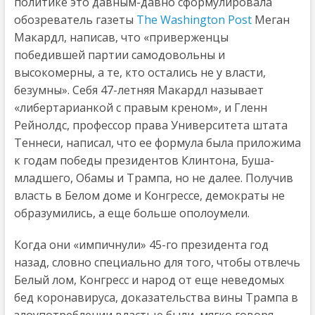
политике это давным-давно сформулировала
обозреватель газеты
The Washington Post
Меган
Макардл, написав, что «приверженцы
победившей партии самодовольны и
высокомерны, а те, кто остались не у власти,
безумны». Себя 47-летняя Макардл называет
«либертарианкой с правым креном», и Гленн
Рейнолдс, профессор права Университета штата
Теннеси, написал, что ее формула была приложима
к годам победы президентов Клинтона, Буша-
младшего, Обамы и Трампа, но не далее. Получив
власть в Белом доме и Конгрессе, демократы не
образумились, а еще больше ополоумели.
Когда они «импичнули» 45-го президента год
назад, словно специально для того, чтобы отвлечь
Белый лом, Конгресс и народ от еще неведомых
бед коронавируса, доказательства вины Трампа в
злоупотреблении властью были, мягко говоря,