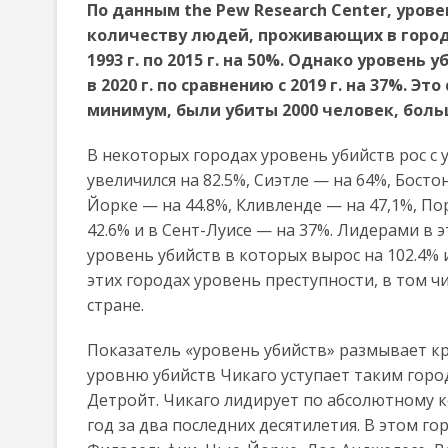
По данным the Pew Research Center, уров
количеству людей, проживающих в городе
1993 г. по 2015 г. на 50%. Однако уровен
в 2020 г. по сравнению с 2019 г. на 37%. Э
минимум, были убиты 2000 человек, бол
В некоторых городах уровень убийств рос с
увеличился на 82.5%, Сиэтле — на 64%, Бост
Йорке — на 44.8%, Кливленде — на 47,1%, По
42.6% и в Сент-Луисе — на 37%. Лидерами в 
уровень убийств в которых вырос на 102.4% и 
этих городах уровень преступности, в том чис
стране.
Показатель «уровень убийств» размывает к
уровню убийств Чикаго уступает таким город
Детройт. Чикаго лидирует по абсолютному к
год за два последних десятилетия. В этом г