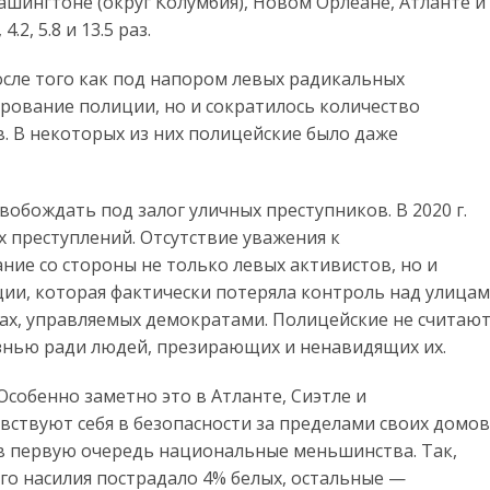
шингтоне (округ Колумбия), Новом Орлеане, Атланте и
4.2, 5.8 и 13.5 раз.
осле того как под напором левых радикальных
рование полиции, но и сократилось количество
. В некоторых из них полицейские было даже
обождать под залог уличных преступников. В 2020 г.
 преступлений. Отсутствие уважения к
ие со стороны не только левых активистов, но и
ции, которая фактически потеряла контроль над улица
ах, управляемых демократами. Полицейские не считают
знью ради людей, презирающих и ненавидящих их.
собенно заметно это в Атланте, Сиэтле и
вствуют себя в безопасности за пределами своих домов
 в первую очередь национальные меньшинства. Так,
ого насилия пострадало 4% белых, остальные —