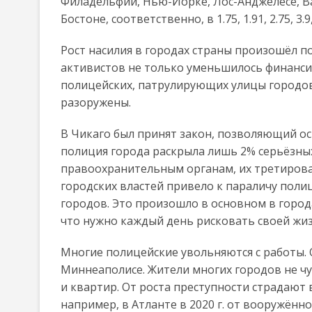
Филадельфии, Нью-Йорке, Лос-Анджелесе, Ва
Бостоне, соответственно, в 1.75, 1.91, 2.75, 3.9, 
Рост насилия в городах страны произошёл п
активистов не только уменьшилось финанси
полицейских, патрулирующих улицы городов
разоружены.
В Чикаго был принят закон, позволяющий осв
полиция города раскрыла лишь 2% серьёзных
правоохранительным органам, их третирован
городских властей привело к параличу поли
городов. Это произошло в основном в город
что нужно каждый день рисковать своей жи
Многие полицейские увольняются с работы. О
Миннеаполисе. Жители многих городов не чу
и квартир. От роста преступности страдают
например, в Атланте в 2020 г. от вооружённ