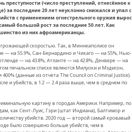
ень преступности (число преступлений, отнесённое к
) за последние 20 лет неуклонно снижался и упал с
ь убийств с применением огнестрельного оружия вырос
то самый большой рост за последние 50 лет. Как
ьшинство из них афроамериканцы.
 угрожающей скоростью. Так, в Миннеаполисе он
оне — на 55.9%, Сан-Бернардино и Чикаго — на 55%, Нью-
ртленде — на 43.8%, Атланте — на 42.8%, Денвере — на
этом печальном списке являются Милуоки и Мэдисон,
400% (данные из отчёта The Council on Criminal Justice).
ле и убийств, в 1.2 — 2.4 раза выше, чем в среднем по
риминальную картину в городах Америки. Например, по
ам, как Сент-Луис, Гэри (штат Индиана), Балтимор и
оличеству убийств. 2020 год — второй самый кровавый
ороде было совершено больше убийств, чем в