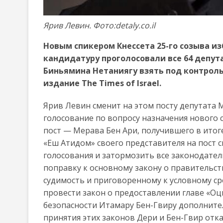
Ярив Левин. Фото:detaly.co.il
Новым спикером Кнессета 25-го созыва из
кандидатуру проголосовали все 64 депут
Биньямина Нетаниягу взять под контроль
издание The Times of Israel.
Ярив Левин сменит на этом посту депутата 
голосование по вопросу назначения нового 
пост — Мерава Бен Ари, получившего в ито
«Еш Атидом» своего представителя на пост 
голосования и затормозить все законодате
поправку к основному закону о правительс
судимость и приговоренному к условному ср
провести закон о предоставлении главе «О
безопасности Итамару Бен-Гвиру дополните
принятия этих законов Дери и Бен-Гвир от