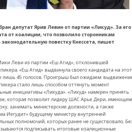
бран депутат Ярив Левин от партии «Ликуд». За его
ата от коалиции, что позволило сторонникам
 законодательную повестку Кнессета, пишет
Мики Леви из партии «Еш Атид», отклонившей
спикера. «Еш Атид» выдвинула своего кандидата на этот
ге лишь 45 голосов. Проигрыш был ожидаем: выдвижени
спикера стало лишь способом оттянуть момент
льные инициативы «Ликуда». «Ликуд» намерен принять
тве, которая позволит лидеру ШАС Арье Дери, имеющем
оку, занимать министерские должности, а также
цма Иегудит» будущему министру внутренней
льных полномочий, которых ранее не существовало. Бе
казываются подписывать итоговые коалиционные