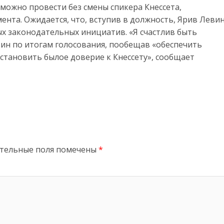
зможно провести без смены спикера Кнессета,
нта. Ожидается, что, вступив в должность, Ярив Леви
х законодательных инициатив. «Я счастлив быть
вин по итогам голосования, пообещав «обеспечить
становить былое доверие к Кнессету», сообщает
тельные поля помечены
*