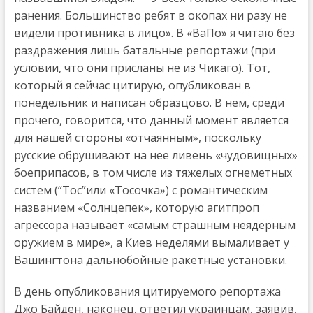
ранения. Большинство ребят в окопах ни разу не
видели противника в лицо». В «ВаПо» я читаю без
раздражения лишь батальные репортажи (при
условии, что они присланы не из Чикаго). Тот,
который я сейчас цитирую, опубликован в
понедельник и написан образцово. В нем, среди
прочего, говорится, что данный момент является
для нашей стороны «отчаянным», поскольку
русские обрушивают на нее ливень «чудовищных»
боеприпасов, в том числе из тяжелых огнеметных
систем (“Тос”или «Тосочка») с романтическим
названием «Солнцепек», которую агитпроп
агрессора называет «самым страшным неядерным
оружием в мире», а Киев неделями вымаливает у
Вашингтона дальнобойные ракетные установки.
В день опубликования цитируемого репортажа
Джо Байден, наконец, ответил украинцам, заявив,