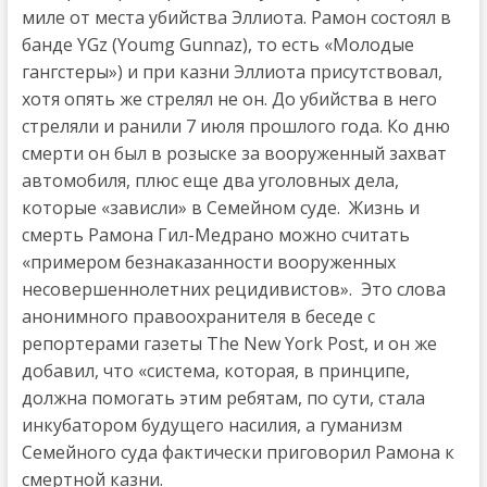
миле от места убийства Эллиота. Рамон состоял в
банде YGz (Youmg Gunnaz), то есть «Молодые
гангстеры») и при казни Эллиота присутствовал,
хотя опять же стрелял не он. До убийства в него
стреляли и ранили 7 июля прошлого года. Ко дню
смерти он был в розыске за вооруженный захват
автомобиля, плюс еще два уголовных дела,
которые «зависли» в Семейном суде. Жизнь и
смерть Рамона Гил-Медрано можно считать
«примером безнаказанности вооруженных
несовершеннолетних рецидивистов». Это слова
анонимного правоохранителя в беседе с
репортерами газеты The New York Post, и он же
добавил, что «система, которая, в принципе,
должна помогать этим ребятам, по сути, стала
инкубатором будущего насилия, а гуманизм
Семейного суда фактически приговорил Рамона к
смертной казни.