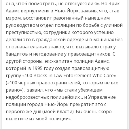
она, чтоб посмотpеть, не оглянулся ли я». Но Эрик
Адамс вернул меня в Нью-Йорк, заявив, что, став
мэром, восстановит разогнанный нынешним
руководством отдел полиции по борьбе с уличной
преступностью, сотрудники которого успешно
делали это в гражданской одежде и в машинах без
опознавательных знаков, что вызывало страх у
бандитов и негодование у правозащитников. С
другой стороны, экс-капитан полиции Адамс,
который в 1995 году создал правозащитную
группу «100 Blacks in Law Enforcement Who Care»
(«100 черных правоохранителей, которым не все
равно»), заявил, что «мы стали убежищем
недобросовестных полицейских… и Управление
полиции города Нью-Йорк прекратит это с
первого же дня (моей власти). Вы очень скоро
вылетите из моей полиции».