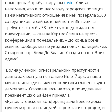
помощи на борьбу с вирусом
covid
. Слива
напомнил, что в пошлом году городская полиция
из-за негативного отношения к ней потеряла 5300
сотрудников, и сейчас в ней почти 35 тысяч, а
требуется хотя бы 38. «Не нужно дожидаться
инаугурации, — сказал Кертис Слива на пресс-
конференции в понедельник. – До конца осени,
если не вообще, мы не увидим новых полицейских.
Стыд и позор, Билл Де Блазио. Стыд и позор, Эрик
Адамс”.
Волна уличной «огнестрельной» преступности
давно захлестнула не только Нью-Йорк, а наши
мегаполисы, где в силу геополитики главенствуют
демократы. Отозвавшись на это, в понедельник
президент Джо Байден принял в
«Рузвельтовском» конференц-зале Белого дома
группу мэров и полицмейстеров таких городов, и