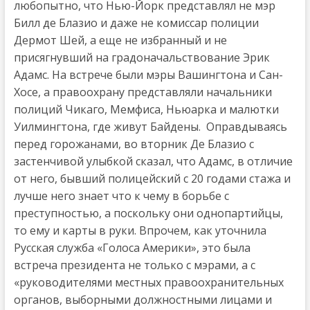
любопытно, что Нью-Йорк представлял не мэр
Билл де Блазио и даже не комиссар полиции
Дермот Шей, а еще не избранный и не
присягнувший на градоначальствование Эрик
Адамс. На встрече были мэры Вашингтона и Сан-
Хосе, а правоохрану представляли начальники
полиций Чикаго, Мемфиса, Ньюарка и малютки
Уилмингтона, где живут Байдены. Оправдываясь
перед горожанами, во вторник Де Блазио с
застенчивой улыбкой сказал, что Адамс, в отличие
от него, бывший полицейский с 20 годами стажа и
лучше него знает что к чему в борьбе с
преступностью, а поскольку они однопартийцы,
то ему и карты в руки. Впрочем, как уточнила
Русская служба «Голоса Америки», это была
встреча президента не только с мэрами, а с
«руководителями местных правоохранительных
органов, выборными должностными лицами и