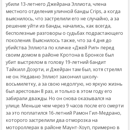
убили 13-летнего Джейрана Эллиота, члена
местного отделения уличной банды Crips, а когда
выяснилось, что застрелили его не случайно, а за
решение уйти из банды, начались, как всегда,
бесполезные разговоры о судьбах подрастающего
поколения. Выяснилось также, что за 4 дня до
убийства Эллиота по кличке «Джей Рип» перед
своим домом в районе Кротона в Бронксе был
убит выстрелом в голову 19-летний бандит
Тайкилл Доэрти, и Джейран там был, хотя стрелял
не он. Недавно Эллиот закончил школу-
восьмилетку, а за свою недолгую, но яркую жизнь
был арестован 8 раз, и только в этом году его
забирали дважды. Но он снова оказывался на
улице. Меньше чем через 9 часов после его смерти
за это поплатился 16-летний Рамон Гил-Медрано,
которого застрелили два отморозка на
мотороллерах в районе Маунт-Хоуп, примерно в